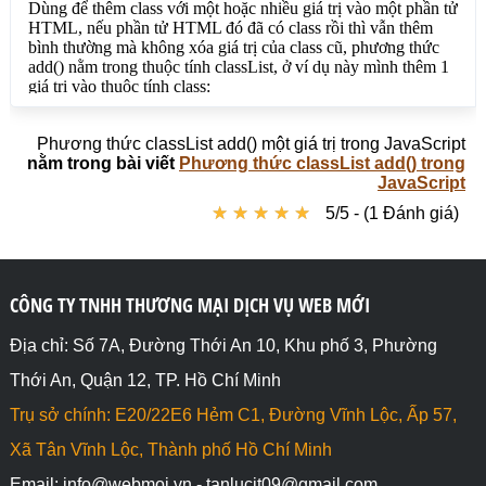
Phương thức classList add() một giá trị trong JavaScript
nằm trong bài viết
Phương thức classList add() trong
JavaScript
★
★
★
★
★
★
★
★
★
★
5/5 - (1 Đánh giá)
CÔNG TY TNHH THƯƠNG MẠI DỊCH VỤ WEB MỚI
Địa chỉ: Số 7A, Đường Thới An 10, Khu phố 3, Phường
Thới An, Quận 12, TP. Hồ Chí Minh
Trụ sở chính: E20/22E6 Hẻm C1, Đường Vĩnh Lộc, Ấp 57,
Xã Tân Vĩnh Lộc, Thành phố Hồ Chí Minh
Email: info@webmoi.vn - tanlucit09@gmail.com