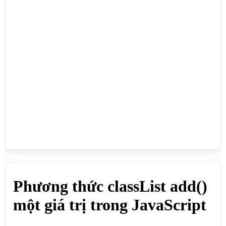
class rồi thì vẫn thêm bình thường mà không xóa giá 
trị của class cũ, phương thức add() nằm trong thuộc 
tính classList, ở ví dụ này mình thêm 1 giá trị vào 
thuộc tính class:</p>

<p id="pid">Nội dung cần css</p>

<p>Click vào nút THÊM CLASS để thêm class cho phần 
tử HTML</p>

<button onclick="themClass()">THÊM CLASS</button>

<script>

function themClass() {

  // Lấy danh sách các phương thức của classList 
dành cho id pid

  const list = 
document.getElementById("pid").classList;

  // Thêm class pclass vào id pid

  list.add("pclass");

}

</script>

</body>

</html>