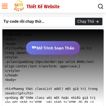
Thiết Kế Website
Tự code rồi chạy thử...
Chạy Thử
<!DOCTYPE html>

<html>

<head>

✏️
Mở Trình Soạn Thảo
<title>Phương thức classList add() một giá trị 
trong JavaScript</title>

<style>

.pclass{padding:15px;border:1px solid #000;text-
align:center;text-transform: uppercase;}

</style>

</head>

<body>

<h1>Phương thức classList add() một giá trị trong 
JavaScript</h1>

<p>Dùng để thêm class với một hoặc nhiều giá trị 
vào một phần tử HTML, nếu phần tử HTML đó đã có 