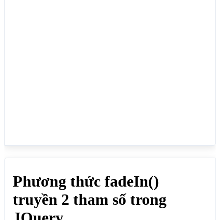
<!--Hiện chậm(slow) phần tử HTML có id là hienid-->

<p id="hienid">Nội dung để hiện chậm(slow)</p>

<button id="nutanid">ẨN ID</button>

<button id="nuthienid">HIỆN SLOW</button>

<p>Click ẨN ID và HIỆN SLOW để ẩn, hiện chậm(slow) 
phần tử HTML có id là hienid</p>

<!--Hiện phần tử HTML có id là hienstyle đã ẩn bằng 
style với thời gian là 3 giây (3000)-->

<p id="hienstyle" style="display:none">Nội dung ẩn 
bằng style và hiện với thời gian là 3 giây</p>

<button id="nuthienstyle">HIỆN STYLE</button>

<p>Click HIỆN STYLE để hiện phần tử HTML có id là 
hienstyle với thời gian là 3 giây</p>

<!--Hiện nhanh(fast) phần tử HTML có id là hienfast 
đã ẩn bằng style-->

<p id="hienfast" style="display:none">Nội dung ẩn 
bằng style được hiện nhanh(fast)</p>

<button id="nuthienfast">HIỆN FAST</button>

<p>Click HIỆN FAST để hiện nhanh(fast) phần tử HTML 
có id là hienfast</p>
