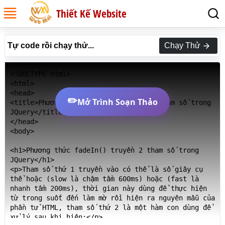
Thiết Kế Website
Tự code rồi chạy thử...
Chạy Thử
<!DOCTYPE html>

<html>

<head>

✏️
Mở Trình Soạn Thảo
<title>Phương thức fadeIn() truyền 2 tham số trong 
JQuery</title>

</head>

<body>

<h1>Phương thức fadeIn() truyền 2 tham số trong 
JQuery</h1>

<p>Tham số thứ 1 truyền vào có thể là số giây cụ 
thể hoặc (slow là chậm tầm 600ms) hoặc (fast là 
nhanh tầm 200ms), thời gian này dùng để thực hiện 
từ trong suốt đến làm mờ rồi hiện ra nguyên mẫu của 
phần tử HTML, tham số thứ 2 là một hàm con dùng để 
xử lý sau khi hiện:</p>
