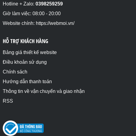
// Hiện nhanh(fast) phần tử HTML có id là hienfast 
Hotline + Zalo:
0398259259
đã ẩn bằng style

$("#nuthienfast").click(function(e) {

Giờ làm việc: 08:00 - 20:00
  $("#hienfast").fadeIn("fast", function() { 

Website chính: https://webmoi.vn/
    alert("Phần tử đã được hiện!"); 

  });					

});

HỖ TRỢ KHÁCH HÀNG
</script>

</body>

</html>
Bảng giá thiết kế website
Điều khoản sử dụng
Chính sách
Hướng dẫn thanh toán
Thông tin về vận chuyển và giao nhận
RSS