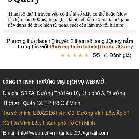
<script src="https://webmoi.vn/media/js/jquery-
2.2.1.js"></script>

<script>

// Ẩn phần tử HTML có id là hienid

$("#nutanid").click(function(e) {

  $("#hienid").hide();		

});

Phương thức fadeIn() truyền 2 tham số trong JQuery
nằm
trong bài viết
Phương thức fadeIn() trong JQuery
// Hiện chậm(slow) phần tử HTML có id là hienid 

★
★
★
★
★
★
★
★
★
★
5/5 - (1 Đánh giá)
$("#nuthienid").click(function(e) {

  $("#hienid").fadeIn("slow", function() { 

    alert("Phần tử đã được hiện!"); 

  });				

});

CÔNG TY TNHH THƯƠNG MẠI DỊCH VỤ WEB MỚI
// Hiện phần tử HTML có id là hienstyle đã ẩn bằng 
Địa chỉ: Số 7A, Đường Thới An 10, Khu phố 3, Phường
style với thời gian là 3 giây (3000)

Thới An, Quận 12, TP. Hồ Chí Minh
$("#nuthienstyle").click(function(e) {

  $("#hienstyle").fadeIn(3000, function() { 

Trụ sở chính: E20/22E6 Hẻm C1, Đường Vĩnh Lộc, Ấp 57,
    alert("Phần tử đã được hiện!"); 

  });						

Xã Tân Vĩnh Lộc, Thành phố Hồ Chí Minh
});

Email: info@webmoi.vn - tanlucit09@gmail.com