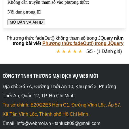
  $("#anid").fadeOut();		

});

// Mờ dần và Ẩn những phần tử HTML có class là 
classp

$("#nutanclassp").click(function(e) {

  $(".classp").fadeOut();		

Phương thức fadeOut() không tham số trong JQuery
nằm
});

trong bài viết
Phương thức fadeOut() trong JQuery
★
★
★
★
★
★
★
★
★
★
5/5 - (1 Đánh giá)
// Mờ dần và Ẩn những thẻ P

$("#nutanthep").click(function(e) {

  $("p").fadeOut();		

});

</script>

CÔNG TY TNHH THƯƠNG MẠI DỊCH VỤ WEB MỚI
</body>

</html>
Địa chỉ: Số 7A, Đường Thới An 10, Khu phố 3, Phường
Thới An, Quận 12, TP. Hồ Chí Minh
Trụ sở chính: E20/22E6 Hẻm C1, Đường Vĩnh Lộc, Ấp 57,
Xã Tân Vĩnh Lộc, Thành phố Hồ Chí Minh
Email: info@webmoi.vn - tanlucit09@gmail.com