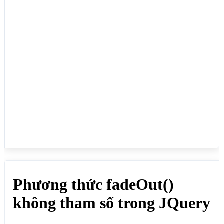
HTML có id là anid</p>

<!--Mờ dần và Ẩn những phần tử HTML có class là 
classp-->

<p class="classp">Nội dung trong class</p>

<p class="classp">Nội dung trong class</p>

<p class="classp">Nội dung trong class</p>

<button id="nutanclassp">MỜ DẦN VÀ ẨN 
CLASS</button>

<p>Click MỜ DẦN VÀ ẨN CLASS để Mờ dần và ẩn những 
phần tử HTML có class là classp</p>

<!--Mờ dần và Ẩn những thẻ P-->

<p>Nội dung trong thẻ P</p>

<p>Nội dung trong thẻ P</p>

<button id="nutanthep">MỜ DẦN VÀ ẨN THẺ P</button>

<p>Click MỜ DẦN VÀ ẨN THẺ P để Mờ dần và ẩn những 
thẻ P</p>

<script src="https://webmoi.vn/media/js/jquery-
2.2.1.js"></script>

<script>

// Mờ dần và Ẩn phần tử HTML có id là anid

$("#nutanid").click(function(e) {
