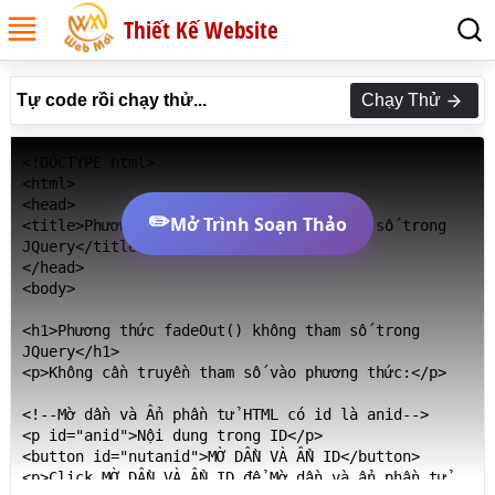
Thiết Kế Website
Tự code rồi chạy thử...
Chạy Thử
<!DOCTYPE html>

<html>

<head>

✏️
Mở Trình Soạn Thảo
<title>Phương thức fadeOut() không tham số trong 
JQuery</title>

</head>

<body>

<h1>Phương thức fadeOut() không tham số trong 
JQuery</h1>

<p>Không cần truyền tham số vào phương thức:</p>

<!--Mờ dần và Ẩn phần tử HTML có id là anid-->

<p id="anid">Nội dung trong ID</p>

<button id="nutanid">MỜ DẦN VÀ ẨN ID</button>

<p>Click MỜ DẦN VÀ ẨN ID để Mờ dần và ẩn phần tử 