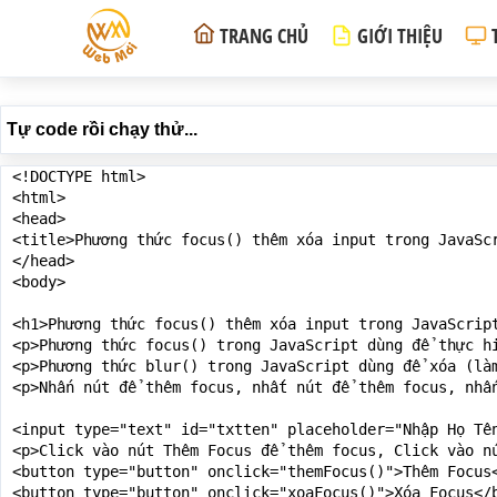
TRANG CHỦ
GIỚI THIỆU
Tự code rồi chạy thử...
<!DOCTYPE html>

<html>

<head>

<title>Phương thức focus() thêm xóa input trong JavaScr
</head>

<body>

<h1>Phương thức focus() thêm xóa input trong JavaScript
<p>Phương thức focus() trong JavaScript dùng để thực hi
<p>Phương thức blur() trong JavaScript dùng để xóa (làm
<p>Nhấn nút để thêm focus, nhất nút để thêm focus, nhấn
<input type="text" id="txtten" placeholder="Nhập Họ Tên
<p>Click vào nút Thêm Focus để thêm focus, Click vào nú
<button type="button" onclick="themFocus()">Thêm Focus<
<button type="button" onclick="xoaFocus()">Xóa Focus</b