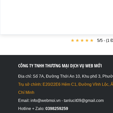
★
★
★
★
★
★
★
★
★
★
5/5 - (1 
CÔNG TY TNHH THƯƠNG MẠI DỊCH VỤ WEB MỚI
Địa chỉ: Số 7A, Đường Thới An 10, Khu phố 3, Phườ
Trụ sở chính: E20/22E6 Hẻm C1, Đường Vĩnh Lộc, Ấ
Chí Minh
Email: info@webmoi.vn - tanlucit09@gmail.com
Hotline + Zalo:
0398259259