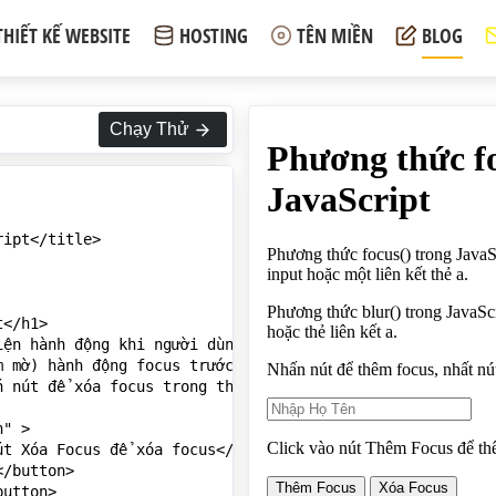
THIẾT KẾ WEBSITE
HOSTING
TÊN MIỀN
BLOG
Chạy Thử
ipt</title>

</h1>

ện hành động khi người dùng click vào thẻ input hoặc một
 mờ) hành động focus trước đó trên thẻ input hoặc thẻ li
 nút để xóa focus trong thẻ input:</p>

" >

t Xóa Focus để xóa focus</p>

/button>

utton>
