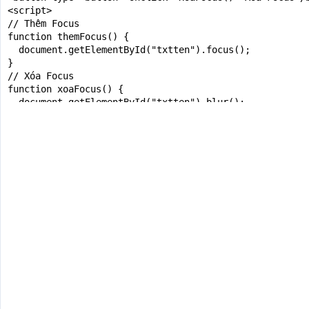
<script>

// Thêm Focus

function themFocus() {

  document.getElementById("txtten").focus();

}

// Xóa Focus

function xoaFocus() {

  document.getElementById("txtten").blur();

}

</script>

</body>

</html>