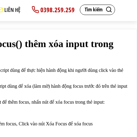
0398.259.259
LIÊN HỆ
Tìm kiếm
 liên kết thẻ a.</p>

ên kết a.</p>
