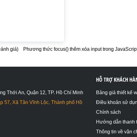
Đánh giá)
Phương thức focus() thêm xóa input trong JavaScrip
HỖ TRỢ KHÁCH HÀ
ng Thới An, Quận 12, TP. Hồ Chí Minh
Bảng giá thiết kế 
p 57, Xã Tân Vĩnh Lộc, Thành phố Hồ
Điều khoản sử dụ
Chính sách
Hướng dẫn thanh 
Thông tin về vận 