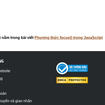
t
nằm trong bài viết
Phương thức focus() trong JavaScript
NG
website
ng
toán
chuyển và giao nhận