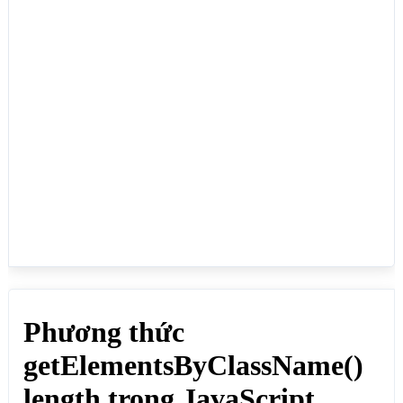
phần tử đó nằm trong một phần tử cha:</p>

<ul id="ulid">

    <li class="liclass">Home</li>

    <li class="liclass">Giới thiệu</li>

    <li class="liclass">Hosting</li>

    <li class="liclass">Blog</li>

    <li class="liclass">Liên hệ</li>

</ul>

<p>Số phần tử có tên lớp liclass: <span 
id="sophantu"></span></p>

<script>

// Lấy id chứa các thẻ li

const ulid = document.getElementById("ulid"); 

// Lấy các li nằm trong thẻ ul có id ulid

const nodes = 
ulid.getElementsByClassName("liclass");

// Đếm số li nằm trong thẻ ul có id ulid

document.getElementById("sophantu").innerHTML = 
nodes.length;

</script>

</body>

</html>