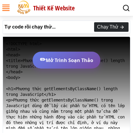
Thiết Kế Website
Tự code rồi chạy thử...
Chạy Thử
<!DOCTYPE html>

<html>

<head>

✏️
Mở Trình Soạn Thảo
<title>Phương thức getElementsByClassName() length 
trong JavaScript</title>

</head>

<body>

<h1>Phương thức getElementsByClassName() length 
trong JavaScript</h1>

<p>Phương thức getElementsByClassName() trong 
JavaScript dùng để lấy các phần tử HTML có tên lớp 
giống nhau và cùng nằm trong một phần tử cha để 
thực hiện những hành động vào các phần tử HTML con 
đó theo những vị trí được chỉ định, ở ví dụ này 
mình đếm số phần tử có tên lớp giống nhau, những 