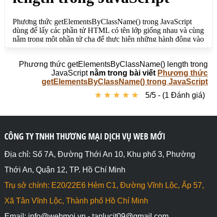
Phương thức getElementsByClassName() length trong
JavaScript
nằm trong bài viết
Phương thức
getElementsByClassName() trong JavaScript
★
★
★
★
★
★
★
★
★
★
5/5 - (1 Đánh giá)
CÔNG TY TNHH THƯƠNG MẠI DỊCH VỤ WEB MỚI
Địa chỉ: Số 7A, Đường Thới An 10, Khu phố 3, Phường
Thới An, Quận 12, TP. Hồ Chí Minh
Trụ sở chính: E20/22E6 Hẻm C1, Đường Vĩnh Lộc, Ấp 57,
Xã Tân Vĩnh Lộc, Thành phố Hồ Chí Minh
Email: info@webmoi.vn - tanlucit09@gmail.com