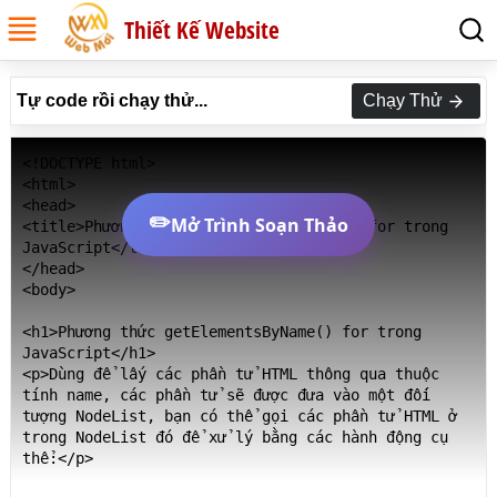
Thiết Kế Website
Tự code rồi chạy thử...
Chạy Thử
<!DOCTYPE html>

<html>

<head>

✏️
Mở Trình Soạn Thảo
<title>Phương thức getElementsByName() for trong 
JavaScript</title>

</head>

<body>

<h1>Phương thức getElementsByName() for trong 
JavaScript</h1>

<p>Dùng để lấy các phần tử HTML thông qua thuộc 
tính name, các phần tử sẽ được đưa vào một đối 
tượng NodeList, bạn có thể gọi các phần tử HTML ở 
trong NodeList đó để xử lý bằng các hành động cụ 
thể:</p>
