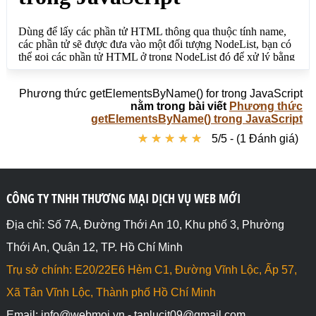
Phương thức getElementsByName() for trong JavaScript
nằm trong bài viết
Phương thức
getElementsByName() trong JavaScript
★
★
★
★
★
★
★
★
★
★
5/5 - (1 Đánh giá)
CÔNG TY TNHH THƯƠNG MẠI DỊCH VỤ WEB MỚI
Địa chỉ: Số 7A, Đường Thới An 10, Khu phố 3, Phường
Thới An, Quận 12, TP. Hồ Chí Minh
Trụ sở chính: E20/22E6 Hẻm C1, Đường Vĩnh Lộc, Ấp 57,
Xã Tân Vĩnh Lộc, Thành phố Hồ Chí Minh
Email: info@webmoi.vn - tanlucit09@gmail.com