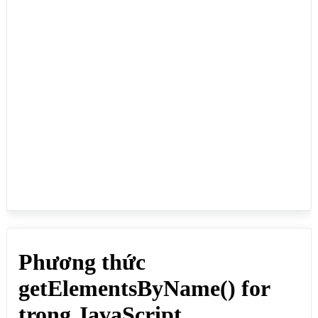
<p>Bùi Tấn Lực:

<input name="thanhvien" type="checkbox" value="35">
</p>

<p>Trần Thị Vân:

<input name="thanhvien" type="checkbox" value="29">
</p>

<p>Bùi Đan Trúc Quỳnh:

<input name="thanhvien" type="checkbox" value="1">
</p>

<p>Thành viên nào 35 tuổi:</p>

<script>

const collection = 
document.getElementsByName("thanhvien");

for (let i = 0; i < collection.length; i++) {

  if (collection[i].value == 35) {

    collection[i].checked = true;

  }

}

</script>

</body>

</html>