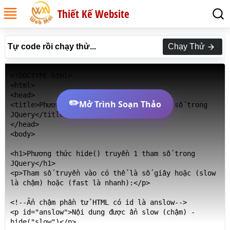
Thiết Kế Website
Tự code rồi chạy thử...
Chạy Thử
<!DOCTYPE html>

<html>

<head>

✏️
Mở Trình Soạn Thảo
<title>Phương thức hide() truyền 1 tham số trong 
JQuery</title>

</head>

<body>

<h1>Phương thức hide() truyền 1 tham số trong 
JQuery</h1>

<p>Tham số truyền vào có thể là số giây hoặc (slow 
là chậm) hoặc (fast là nhanh):</p>

<!--Ẩn chậm phần tử HTML có id là anslow-->

<p id="anslow">Nội dung được ẩn slow (chậm) - 
hide("slow")</p>
