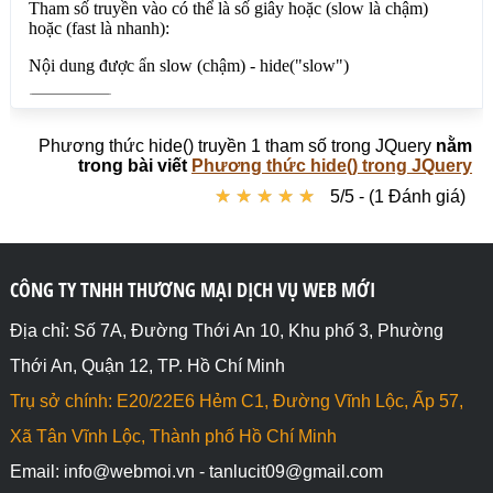
});

// Ẩn nhanh phần tử HTML có id là anfast

$("#nutanfast").click(function(e) {

  $("#anfast").hide("fast");		

});

Phương thức hide() truyền 1 tham số trong JQuery
nằm
// Ẩn 1 giây phần tử HTML có id là antime

trong bài viết
Phương thức hide() trong JQuery
$("#nutantime").click(function(e) {

★
★
★
★
★
★
★
★
★
★
5/5 - (1 Đánh giá)
  $("#antime").hide(1000);		

});

</script>

</body>

CÔNG TY TNHH THƯƠNG MẠI DỊCH VỤ WEB MỚI
</html>
Địa chỉ: Số 7A, Đường Thới An 10, Khu phố 3, Phường
Thới An, Quận 12, TP. Hồ Chí Minh
Trụ sở chính: E20/22E6 Hẻm C1, Đường Vĩnh Lộc, Ấp 57,
Xã Tân Vĩnh Lộc, Thành phố Hồ Chí Minh
Email: info@webmoi.vn - tanlucit09@gmail.com