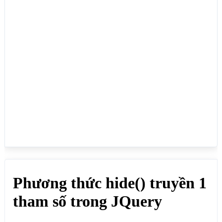
<button id="nutanslow">ẨN SLOW</button>

<p>Click ẨN SLOW để ẩn chậm phần tử HTML có id là 
anslow</p>

<!--Ẩn nhanh phần tử HTML có id là anfast-->

<p id="anfast">Nội dung được ẩn fast (nhanh) - 
hide("fast")</p>

<button id="nutanfast">ẨN FAST</button>

<p>Click ẨN FAST để ẩn nhanh phần tử HTML có id là 
anfast</p>

<!--Ẩn phần tử HTML có id là antime với thời gian 
là 1 giây (1000)-->

<p id="antime">Nội dung được ẩn với thời gian là 1 
giây (1000)</p>

<button id="nutantime">ẨN 1 GIÂY</button>

<p>Click ẨN 1 GIÂY để ẩn phần tử HTML có id là 
antime</p>

<script src="https://webmoi.vn/media/js/jquery-
2.2.1.js"></script>

<script>

// Ẩn chậm phần tử HTML có id là anslow

$("#nutanslow").click(function(e) {

  $("#anslow").hide("slow");		
