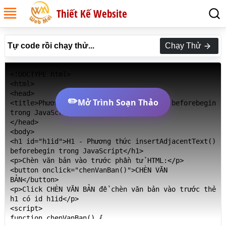
Thiết Kế Website
Tự code rồi chạy thử...
Chạy Thử
<!DOCTYPE html>

<html>

<head>

✏️
Mở Trình Soạn Thảo
<title>Phương thức insertAdjacentText() beforebegin 
trong JavaScript</title>

</head>

<body>

<h1 id="h1id">H1 - Phương thức insertAdjacentText() 
beforebegin trong JavaScript</h1>

<p>Chèn văn bản vào trước phần tử HTML:</p>

<button onclick="chenVanBan()">CHÈN VĂN 
BẢN</button>

<p>Click CHÈN VĂN BẢN để chèn văn bản vào trước thẻ 
h1 có id h1id</p>

<script>

function chenVanBan() {
