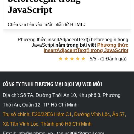
Phương thức insertAdjacentText() beforebegin trong
JavaScript
nằm trong bài viết
Phương thức
insertAdjacentText() trong JavaScript
★
★
★
★
★
★
★
★
★
★
5/5 - (1 Đánh giá)
CÔNG TY TNHH THƯƠNG MẠI DỊCH VỤ WEB MỚI
Địa chỉ: Số 7A, Đường Thới An 10, Khu phố 3, Phường
Thới An, Quận 12, TP. Hồ Chí Minh
Trụ sở chính: E20/22E6 Hẻm C1, Đường Vĩnh Lộc, Ấp 57,
Xã Tân Vĩnh Lộc, Thành phố Hồ Chí Minh
Email: info@webmoi.vn - tanlucit09@gmail.com