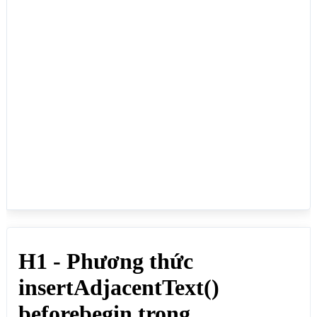
   // Lấy phần tử h1 có id h1id	

  const dividnut = document.getElementById("h1id");

  // Tạo văn bản

  const vanban = "Văn bản cần chèn";

  // Chèn văn bản vào trước thẻ h1 có id h1id

  h1id.insertAdjacentText("beforebegin", vanban);

}

</script>

</body>

</html>