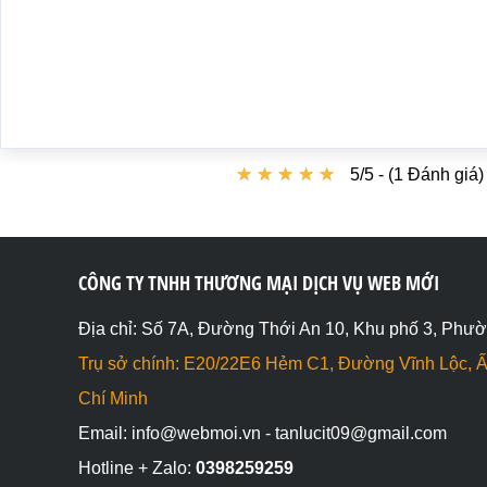
★
★
★
★
★
★
★
★
★
★
5/5 - (1 Đánh giá)
CÔNG TY TNHH THƯƠNG MẠI DỊCH VỤ WEB MỚI
Địa chỉ: Số 7A, Đường Thới An 10, Khu phố 3, Phườ
Trụ sở chính: E20/22E6 Hẻm C1, Đường Vĩnh Lộc, Ấ
Chí Minh
Email: info@webmoi.vn - tanlucit09@gmail.com
Hotline + Zalo:
0398259259