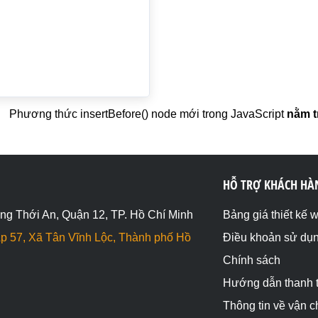
Phương thức insertBefore() node mới trong JavaScript
nằm t
HỖ TRỢ KHÁCH HÀ
ng Thới An, Quận 12, TP. Hồ Chí Minh
Bảng giá thiết kế 
p 57, Xã Tân Vĩnh Lộc, Thành phố Hồ
Điều khoản sử dụ
Chính sách
Hướng dẫn thanh 
Thông tin về vận 