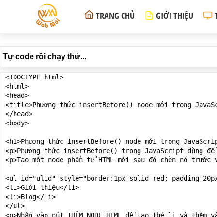
TRANG CHỦ
GIỚI THIỆU
Tự code rồi chạy thử...
<!DOCTYPE html>

<html>

<head>

<title>Phương thức insertBefore() node mới trong JavaSc
</head>

<body>

<h1>Phương thức insertBefore() node mới trong JavaScrip
<p>Phương thức insertBefore() trong JavaScript dùng để
<p>Tạo một node phần tử HTML mới sau đó chèn nó trước 
<ul id="ulid" style="border:1px solid red; padding:20px
<li>Giới thiệu</li>

<li>Blog</li>

</ul>

<p>Nhấn vào nút THÊM NODE HTML để tạo thẻ li và thêm và