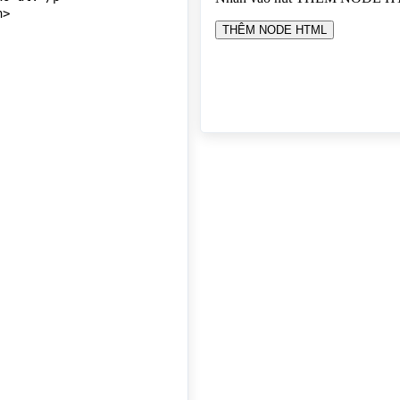
>

 đầu tiên), bạn có thể chọn children là 1 hoặc 2
