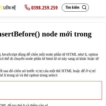
0398.259.259
LIÊN HỆ
Tìm kiếm
lect,... ngoài ra còn có thể di chuyển node phần tử html
g áp dùng cho thẻ li trong ul và thẻ option trong select