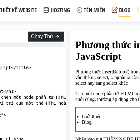
THIẾT KẾ WEBSITE
HOSTING
TÊN MIỀN
BLOG
Chạy Thử
ript</title>

t</h1>

 chèn một node phần tử HTML như li, option vào thẻ ul, se
vị trị của một thẻ HTML hoặc để ở vị trí cuối cùng, thườn
">

o ul.</p>
