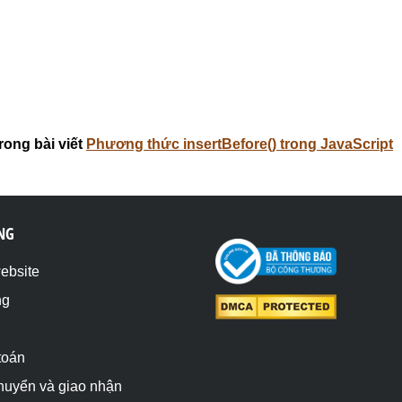
rong bài viết
Phương thức insertBefore() trong JavaScript
NG
website
ng
toán
chuyển và giao nhận