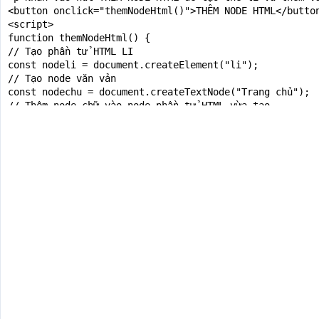
<button onclick="themNodeHtml()">THÊM NODE HTML</button
<script>

function themNodeHtml() {

// Tạo phần tử HTML LI

const nodeli = document.createElement("li");

// Tạo node văn vản

const nodechu = document.createTextNode("Trang chủ");

// Thêm node chữ vào node phần tử HTML vừa tạo

nodeli.appendChild(nodechu);

// Lấy ID của thẻ UL

const ulid = document.getElementById("ulid");

// Chèn node li mới tạo vào ul ở trước vị trí 0 (vị trí
ulid.insertBefore(nodeli, ulid.children[0]);

}

</script>

</body>

</html>