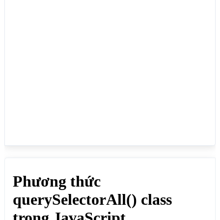
trị của class có tồn tại không:</p>

<div id="divid">

    <p class="pclass">Hàng 1</p>

    <p class="pclass">Hàng 2</p>

    <p class="pclass">Hàng 3</p>

    <p class="pclass">Hàng 4</p>

    <p class="pclass">Hàng 5</p>

</div>

<p>Click vào nút THAY ĐỔI CLASS để thực hiện hàng 
loạt hành động</p>

<button onclick="thayDoiClass()">THAY ĐỔI 
CLASS</button>

<script>

function thayDoiClass() {

  var divid = document.getElementById("divid");

  var list = divid.querySelectorAll(".pclass");

  list[1].style.color = "red";

  list[1].style.fontSize = "30px";

  list[2].style.fontSize = "20px";

  // Kiểm tra xem phần tử thứ 2 có chứa giá trị 
pclass của class hay không

  alert(list[2].classList.contains("pclass"));

}
