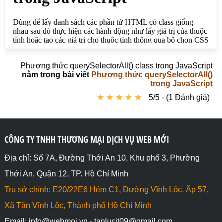
</script>

</body>

</html>
Phương thức querySelectorAll() class trong JavaScript
nằm trong bài viết
Phương thức querySelectorAll()
trong JavaScript
★
★
★
★
★
★
★
★
★
★
5/5 - (1 Đánh giá)
CÔNG TY TNHH THƯƠNG MẠI DỊCH VỤ WEB MỚI
Địa chỉ: Số 7A, Đường Thới An 10, Khu phố 3, Phường
Thới An, Quận 12, TP. Hồ Chí Minh
Trụ sở chính: E20/22E6 Hẻm C1, Đường Vĩnh Lộc, Ấp 57,
Xã Tân Vĩnh Lộc, Thành phố Hồ Chí Minh
Email: info@webmoi.vn - tanlucit09@gmail.com