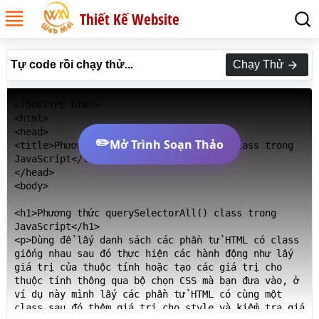
Thiết Kế Website
Tự code rồi chạy thử...
Chạy Thử
<!DOCTYPE html>

<html>

<head>

✏️
Mở Trình Soạn Thảo
<title>Phương thức querySelectorAll() class trong 
JavaScript</title>

</head>

<body>

<h1>Phương thức querySelectorAll() class trong 
JavaScript</h1>

<p>Dùng để lấy danh sách các phần tử HTML có class 
giống nhau sau đó thực hiện các hành động như lấy 
giá trị của thuộc tính hoặc tạo các giá trị cho 
thuộc tính thông qua bộ chọn CSS mà bạn đưa vào, ở 
ví dụ này mình lấy các phần tử HTML có cùng một 
class sau đó thêm giá trị cho style và kiểm tra giá 