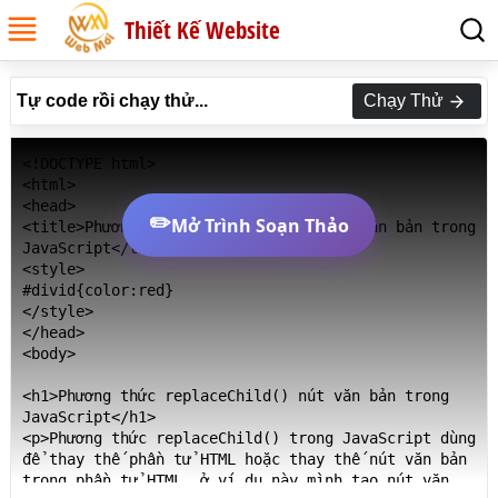
Thiết Kế Website
Tự code rồi chạy thử...
Chạy Thử
<!DOCTYPE html>

<html>

<head>

✏️
Mở Trình Soạn Thảo
<title>Phương thức replaceChild() nút văn bản trong 
JavaScript</title>

<style>

#divid{color:red}

</style>

</head>

<body>

<h1>Phương thức replaceChild() nút văn bản trong 
JavaScript</h1>

<p>Phương thức replaceChild() trong JavaScript dùng 
để thay thế phần tử HTML hoặc thay thế nút văn bản 
trong phần tử HTML, ở ví dụ này mình tạo nút văn 