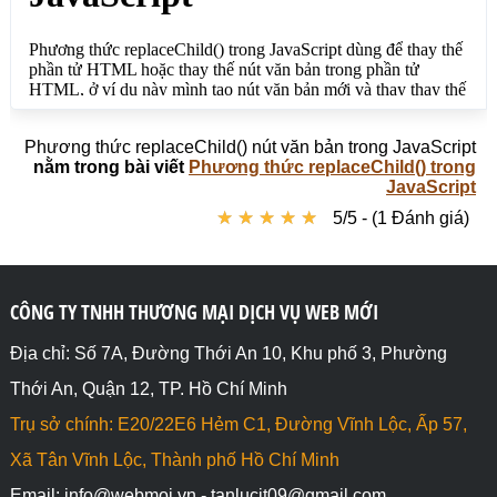
 phantuli.replaceChild(nodevanban, 
phantuli.childNodes[0]);

}

</script>

</body>

</html>
Phương thức replaceChild() nút văn bản trong JavaScript
nằm trong bài viết
Phương thức replaceChild() trong
JavaScript
★
★
★
★
★
★
★
★
★
★
5/5 - (1 Đánh giá)
CÔNG TY TNHH THƯƠNG MẠI DỊCH VỤ WEB MỚI
Địa chỉ: Số 7A, Đường Thới An 10, Khu phố 3, Phường
Thới An, Quận 12, TP. Hồ Chí Minh
Trụ sở chính: E20/22E6 Hẻm C1, Đường Vĩnh Lộc, Ấp 57,
Xã Tân Vĩnh Lộc, Thành phố Hồ Chí Minh
Email: info@webmoi.vn - tanlucit09@gmail.com