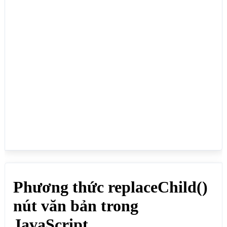
bản mới và thay thay thế vào nút văn bản của một 
phần tử con:</p>

<ul id="ulid">

    <li>Home</li>

    <li>Giới thiệu</li>

    <li>Hosting</li>

    <li>Blog</li>

    <li>Liên hệ</li>

</ul>

<p>Click vào nút THAY NÚT VĂN BẢN để thay thế giá 
trị thẻ li ở vị trí 0</p>

<button onclick="thayNutVanBan()">THAY NÚT VĂN 
BẢN</button>

<script>

function thayNutVanBan() {

 // Tạo một node (nút) văn bản

 const nodevanban = document.createTextNode("Trang 
chủ");

 // Lấy phần tử li ở vị trí 0

 const phantuli = 
document.getElementById("ulid").children[0];

 // Thay thế node văn bản mới tạo vào node li đầu 
tiên
