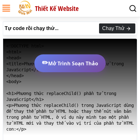
Thiết Kế Website
Tự code rồi chạy thử...
Chạy Thử
<!DOCTYPE html>

<html>

<head>

✏️
Mở Trình Soạn Thảo
<title>Phương thức replaceChild() phần tử trong 
JavaScript</title>

</head>

<body>

<h1>Phương thức replaceChild() phần tử trong 
JavaScript</h1>

<p>Phương thức replaceChild() trong JavaScript dùng 
để thay thế phần tử HTML hoặc thay thế nút văn bản 
trong phần tử HTML, ở ví dụ này mình tạo một phần 
tử HTML mới và thay thế vào vị trí của phần tử HTML 
con:</p>
