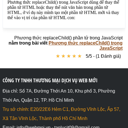
}

</script>

</body>

</html>
Phương thức replaceChild() phần tử trong JavaScript
nằm trong bài viết
Phương thức replaceChild() trong
JavaScript
★
★
★
★
★
★
★
★
★
★
5/5 - (1 Đánh giá)
CÔNG TY TNHH THƯƠNG MẠI DỊCH VỤ WEB MỚI
Địa chỉ: Số 7A, Đường Thới An 10, Khu phố 3, Phường
Thới An, Quận 12, TP. Hồ Chí Minh
Trụ sở chính: E20/22E6 Hẻm C1, Đường Vĩnh Lộc, Ấp 57,
Xã Tân Vĩnh Lộc, Thành phố Hồ Chí Minh
Email: info@webmoi.vn - tanlucit09@gmail.com