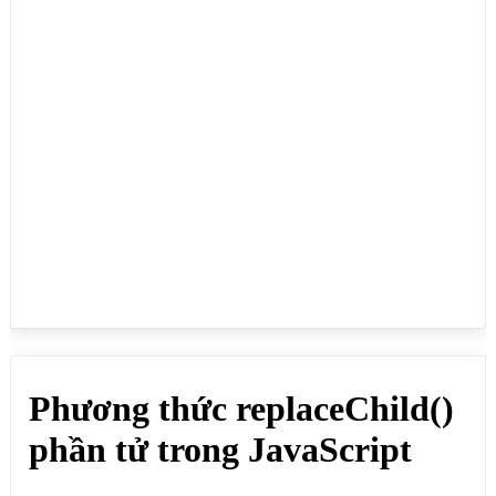
<ul id="ulid">

	<li>Home</li>

    <li>Giới thiệu</li>

    <li>Hosting</li>

    <li>Blog</li>

    <li>Liên hệ</li>

</ul>

<p>Click vào nút THAY PHẦN TỬ để thay thế giá trị 
thẻ li ở vị trí 0</p>

<button onclick="thayPhanTu()">THAY PHẦN 
TỬ</button>

<script>

function thayPhanTu() {

 // Tạo phần tử li 

 const phantuli = document.createElement("li");

 // Tạo một node (nút) văn bản

 const nodevanban = document.createTextNode("Trang 
chủ");

 // Thêm nút văn bản vào phần tử li mới tạo

 phantuli.appendChild(nodevanban); 	

 // Lấy id ulid

 const ulid = document.getElementById("ulid");

 // Thay thế phần tử li mới tạo vào li đầu tiên

 ulid.replaceChild(phantuli, ulid.children[0]);
