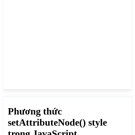
<p>Click vào nút THÊM STYLE để thêm thuộc tính 
style</p>

<button onclick="themStyle()">THÊM STYLE</button>

<script>

function themStyle() {

 // Tạo dối tượng attr đại diện cho thuộc tính 
style

const attr = document.createAttribute("style");

// Tạo giá trị cho thuộc tính style

attr.value = "color:red";

// Gắn thuộc tính style vào phần tử id divid

document.getElementById("divid").setAttributeNode(a
ttr);

}

</script>

</body>

</html>