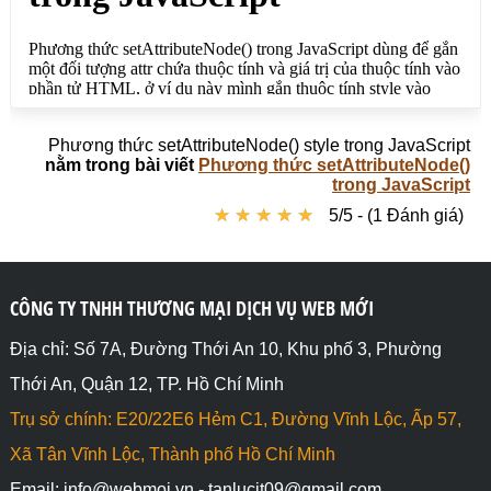
Phương thức setAttributeNode() style trong JavaScript
nằm trong bài viết
Phương thức setAttributeNode()
trong JavaScript
★
★
★
★
★
★
★
★
★
★
5/5 - (1 Đánh giá)
CÔNG TY TNHH THƯƠNG MẠI DỊCH VỤ WEB MỚI
Địa chỉ: Số 7A, Đường Thới An 10, Khu phố 3, Phường
Thới An, Quận 12, TP. Hồ Chí Minh
Trụ sở chính: E20/22E6 Hẻm C1, Đường Vĩnh Lộc, Ấp 57,
Xã Tân Vĩnh Lộc, Thành phố Hồ Chí Minh
Email: info@webmoi.vn - tanlucit09@gmail.com