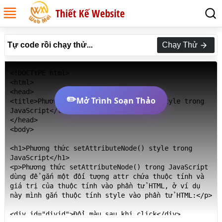
Thiết Kế Website
Tự code rồi chạy thử...
Chạy Thử
<!DOCTYPE html>

<html>

<head>

✏️
Mở Trình Soạn Thảo
<title>Phương thức setAttributeNode() style trong 
JavaScript</title>

</head>

<body>

<h1>Phương thức setAttributeNode() style trong 
JavaScript</h1>

<p>Phương thức setAttributeNode() trong JavaScript 
dùng để gắn một đối tượng attr chứa thuộc tính và 
giá trị của thuộc tính vào phần tử HTML, ở ví dụ 
này mình gắn thuộc tính style vào phần tử HTML:</p>

<div id="divid">Đổi màu sau khi click</div>
