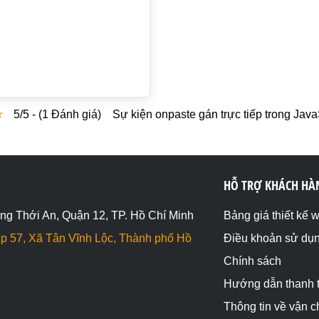
★
★
5/5 - (1 Đánh giá)
Sự kiện onpaste gán trực tiếp trong Java
HỖ TRỢ KHÁCH HÀ
ng Thới An, Quận 12, TP. Hồ Chí Minh
Bảng giá thiết kế 
p 57, Xã Tân Vĩnh Lộc, Thành phố Hồ
Điều khoản sử dụ
Chính sách
Hướng dẫn thanh 
Thông tin về vận 