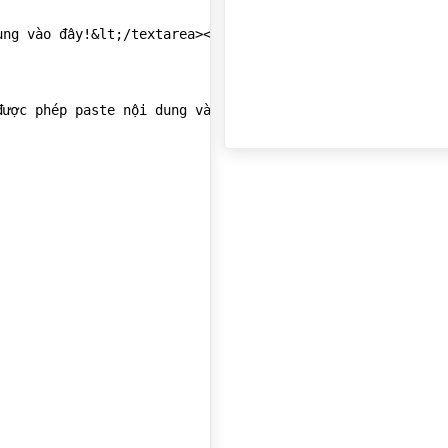
ng vào đây!&lt;/textarea><br>

ược phép paste nội dung vào đây!&lt;/textarea><br>

te nội dung vào đây!"

 được paste nội dung vào đây!"
