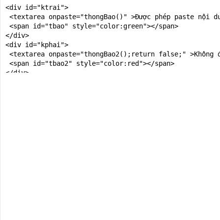
<div id="ktrai">

 <textarea onpaste="thongBao()" >Được phép paste nội du
 <span id="tbao" style="color:green"></span>

</div>

<div id="kphai">

 <textarea onpaste="thongBao2();return false;" >Không đ
 <span id="tbao2" style="color:red"></span>

</div>

<script>

function thongBao(){

document.getElementById("tbao").innerHTML = "Bạn đã pas
}

function thongBao2(){

document.getElementById("tbao2").innerHTML = "Bạn không
}

</script>

</body>

</html>