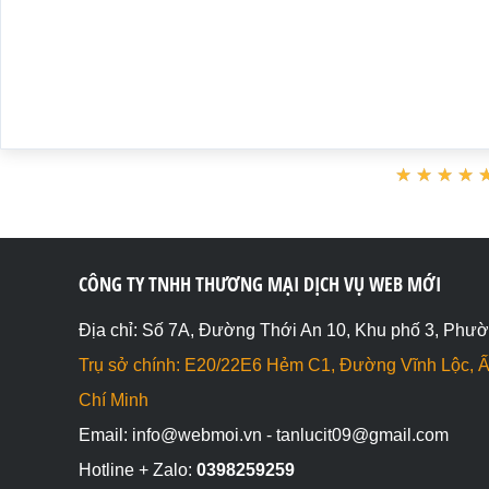
★
★
★
★
★
★
★
★
CÔNG TY TNHH THƯƠNG MẠI DỊCH VỤ WEB MỚI
Địa chỉ: Số 7A, Đường Thới An 10, Khu phố 3, Phườ
Trụ sở chính: E20/22E6 Hẻm C1, Đường Vĩnh Lộc, Ấ
Chí Minh
Email: info@webmoi.vn - tanlucit09@gmail.com
Hotline + Zalo:
0398259259