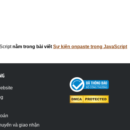
Script
nằm trong bài viết
Sự kiện onpaste trong JavaScript
NG
website
ng
toán
chuyển và giao nhận