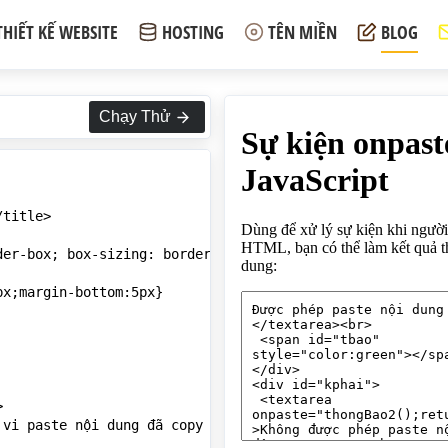
THIẾT KẾ WEBSITE
HOSTING
TÊN MIỀN
BLOG
Chạy Thử
title>

er-box; box-sizing: border-box;}

x;margin-bottom:5px}



 vi paste nội dung đã copy vào phần tử HTML, bạn có thể l