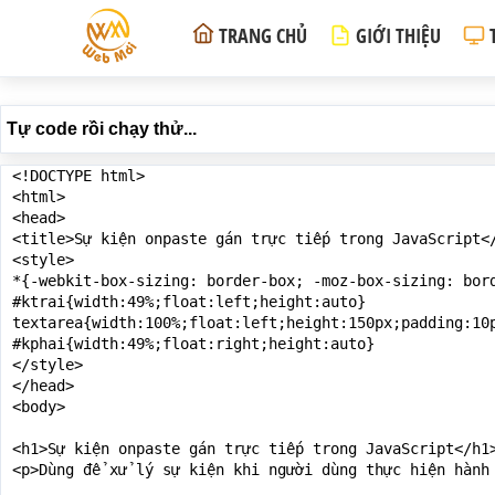
TRANG CHỦ
GIỚI THIỆU
Tự code rồi chạy thử...
<!DOCTYPE html>

<html>

<head>

<title>Sự kiện onpaste gán trực tiếp trong JavaScript</
<style>

*{-webkit-box-sizing: border-box; -moz-box-sizing: bord
#ktrai{width:49%;float:left;height:auto}

textarea{width:100%;float:left;height:150px;padding:10p
#kphai{width:49%;float:right;height:auto}

</style>

</head>

<body>

<h1>Sự kiện onpaste gán trực tiếp trong JavaScript</h1>
<p>Dùng để xử lý sự kiện khi người dùng thực hiện hành