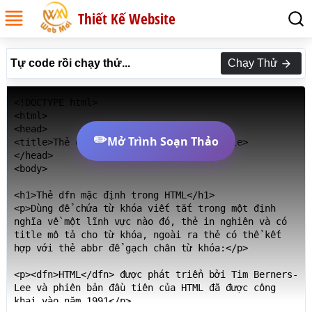
Thiết Kế Website
Tự code rồi chạy thử...
Chạy Thử
<!DOCTYPE html>

<html>

<head>

✏️
Mở Trình Soạn Thảo
<title>Thẻ dfn mặc định trong HTML</title>

</head>

<body>

<h1>Thẻ dfn mặc định trong HTML</h1>

<p>Dùng để chứa từ khóa viết tắt trong một định 
nghĩa về một lĩnh vực nào đó, thẻ in nghiên và có 
title mô tả cho từ khóa, ngoài ra thẻ có thể kết 
hợp với thẻ abbr để gạch chân từ khóa:</p>

<p><dfn>HTML</dfn> được phát triển bởi Tim Berners-
Lee và phiên bản đầu tiên của HTML đã được công 
khai vào năm 1991</p>
