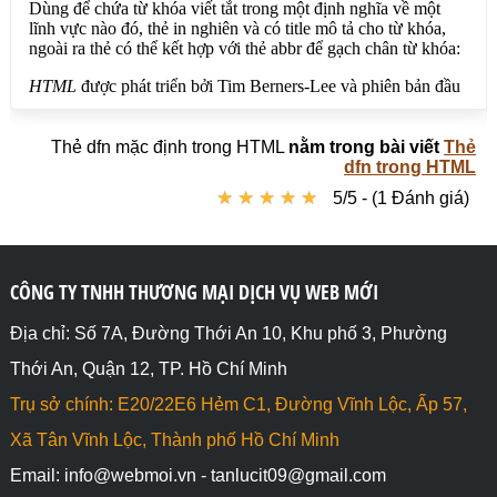
Thẻ dfn mặc định trong HTML
nằm trong bài viết
Thẻ
dfn trong HTML
★
★
★
★
★
★
★
★
★
★
5/5 - (1 Đánh giá)
CÔNG TY TNHH THƯƠNG MẠI DỊCH VỤ WEB MỚI
Địa chỉ: Số 7A, Đường Thới An 10, Khu phố 3, Phường
Thới An, Quận 12, TP. Hồ Chí Minh
Trụ sở chính: E20/22E6 Hẻm C1, Đường Vĩnh Lộc, Ấp 57,
Xã Tân Vĩnh Lộc, Thành phố Hồ Chí Minh
Email: info@webmoi.vn - tanlucit09@gmail.com