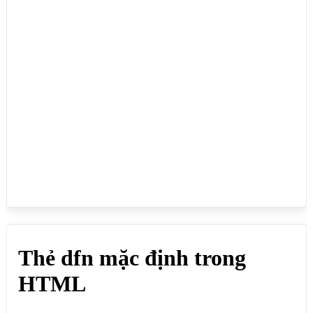
</body>

</html>