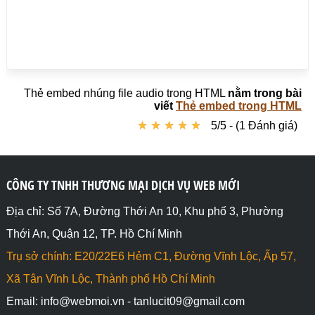
Thẻ embed nhúng file audio trong HTML
nằm trong bài
viết
Thẻ embed trong HTML
★
★
★
★
★
★
★
★
★
★
5/5 - (1 Đánh giá)
CÔNG TY TNHH THƯƠNG MẠI DỊCH VỤ WEB MỚI
Địa chỉ: Số 7A, Đường Thới An 10, Khu phố 3, Phường
Thới An, Quận 12, TP. Hồ Chí Minh
Trụ sở chính: E20/22E6 Hẻm C1, Đường Vĩnh Lộc, Ấp 57,
Xã Tân Vĩnh Lộc, Thành phố Hồ Chí Minh
Email: info@webmoi.vn - tanlucit09@gmail.com