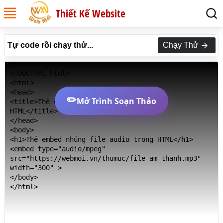
Thiết Kế Website
Tự code rồi chạy thử...
Chạy Thử
<!DOCTYPE html>

<html>

<head>

✏️
Mở Trình Soạn Thảo
<title>Thẻ embed nhúng file audio trong 
HTML</title>

</head>

<body>

<h1>Thẻ embed nhúng file audio trong HTML</h1>

<embed type="audio/mpeg" 
src="https://webmoi.vn/thumuc/file-am-thanh.mp3" 
width="300" >

</body>

</html>