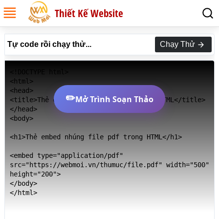
Thiết Kế Website
Tự code rồi chạy thử...
Chạy Thử
<!DOCTYPE html>

<html>

<head>

✏️
Mở Trình Soạn Thảo
<title>Thẻ embed nhúng file pdf trong HTML</title>

</head>

<body>

<h1>Thẻ embed nhúng file pdf trong HTML</h1>

<embed type="application/pdf" 
src="https://webmoi.vn/thumuc/file.pdf" width="500" 
height="200">

</body>

</html>