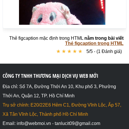
Thẻ figcaption mặc định trong HTML
nằm trong bài viết
Thẻ figcaption trong HTML
★
★
★
★
★
★
★
★
★
★
5/5 - (1 Đánh giá)
CÔNG TY TNHH THƯƠNG MẠI DỊCH VỤ WEB MỚI
Địa chỉ: Số 7A, Đường Thới An 10, Khu phố 3, Phường
Thới An, Quận 12, TP. Hồ Chí Minh
Trụ sở chính: E20/22E6 Hẻm C1, Đường Vĩnh Lộc, Ấp 57,
Xã Tân Vĩnh Lộc, Thành phố Hồ Chí Minh
Email: info@webmoi.vn - tanlucit09@gmail.com