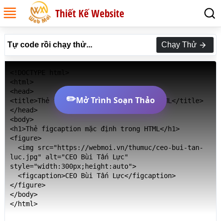
Thiết Kế Website
Tự code rồi chạy thử...
Chạy Thử
<!DOCTYPE html>

<html>

<head>

✏️
Mở Trình Soạn Thảo
<title>Thẻ figcaption mặc định trong HTML</title>

</head>

<body>

<h1>Thẻ figcaption mặc định trong HTML</h1>

<figure>

  <img src="https://webmoi.vn/thumuc/ceo-bui-tan-
luc.jpg" alt="CEO Bùi Tấn Lực" 
style="width:300px;height:auto">

  <figcaption>CEO Bùi Tấn Lực</figcaption>

</figure>

</body>

</html>