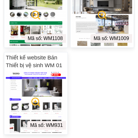
Mã số: WM1108
Mã số: WM1009
Thiết kế website Bán
Thiết bị vệ sinh WM 01
Mã số: WM931