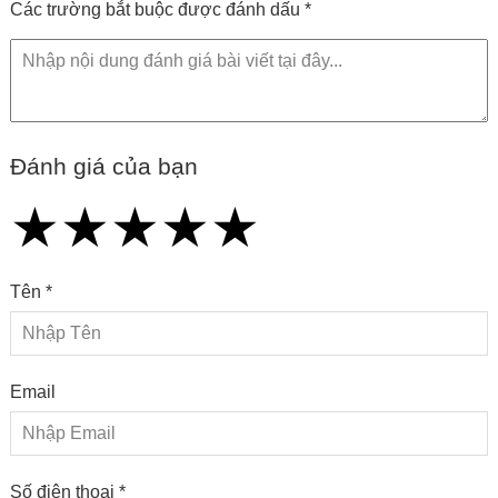
Các trường bắt buộc được đánh dấu *
Đánh giá của bạn
★
★
★
★
★
★
★
★
★
★
★
★
★
★
★
Tên *
Email
Số điện thoại *