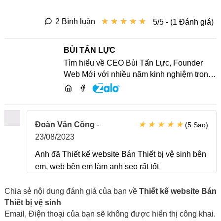
★
★
★
★
★
★
★
★
★
★
2 Bình luận
5/5 - (1 Đánh giá)
BÙI TẤN LỰC
Tìm hiểu về CEO Bùi Tấn Lực, Founder
Web Mới với nhiều năm kinh nghiệm trong
lĩnh vực phát triển website, SEO và chia sẻ
kiến thức công nghệ
★
★
★
★
★
Đoàn Văn Công
-
(5 Sao)
23/08/2023
Anh đã Thiết kế website Bán Thiết bị vệ sinh bên
em, web bên em làm anh seo rất tốt
Chia sẻ nội dung đánh giá của bạn về
Thiết kế website Bán
Thiết bị vệ sinh
Email, Điện thoại của bạn sẽ không được hiển thị công khai.