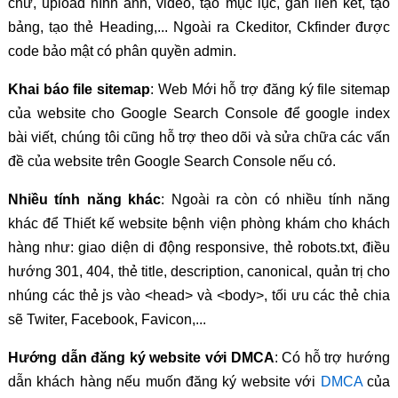
chữ, upload hình ảnh, video, tạo mục lục, gắn liên kết, tạo
bảng, tạo thẻ Heading,... Ngoài ra Ckeditor, Ckfinder được
code bảo mật có phân quyền admin.
Khai báo file sitemap
: Web Mới hỗ trợ đăng ký file sitemap
của website cho Google Search Console để google index
bài viết, chúng tôi cũng hỗ trợ theo dõi và sửa chữa các vấn
đề của website trên Google Search Console nếu có.
Nhiều tính năng khác
: Ngoài ra còn có nhiều tính năng
khác để Thiết kế website bệnh viện phòng khám cho khách
hàng như: giao diện di động responsive, thẻ robots.txt, điều
hướng 301, 404, thẻ title, description, canonical, quản trị cho
nhúng các thẻ js vào <head> và <body>, tối ưu các thẻ chia
sẽ Twiter, Facebook, Favicon,...
Hướng dẫn đăng ký website với DMCA
: Có hỗ trợ hướng
dẫn khách hàng nếu muốn đăng ký website với
DMCA
của