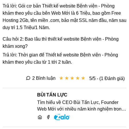
Trả lời: Gói cơ bản Thiết kế website Bệnh viện - Phòng
khám theo yêu cầu bên Web Mới là 6 Triệu, bao gồm Free
Hosting 2Gb, tên miền .com, bảo mật SSL năm đầu, năm sau
duy trì 1.5 Triệu/1 Năm.
Câu hỏi 2: Bao lâu thì thiết kế website Bệnh viện - Phòng
khám xong?
Trả lời: Thời gian để Thiết kế website Bệnh viện - Phòng
khám theo yêu cầu từ 1 tới 2 tuần.
★
★
★
★
★
★
★
★
★
★
2 Bình luận
5/5 - (1 Đánh giá)
BÙI TẤN LỰC
Tìm hiểu về CEO Bùi Tấn Lực, Founder
Web Mới với nhiều năm kinh nghiệm trong
lĩnh vực phát triển website, SEO và chia sẻ
kiến thức công nghệ