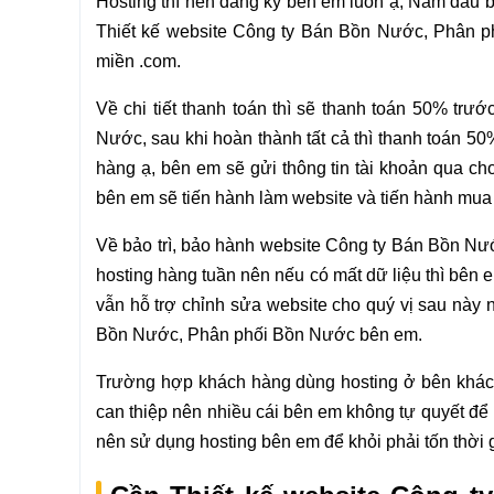
Hosting thì nên đăng ký bên em luôn ạ, Năm đầu b
Thiết kế website Công ty Bán Bồn Nước, Phân phố
miền .com.
Về chi tiết thanh toán thì sẽ thanh toán 50% tr
Nước, sau khi hoàn thành tất cả thì thanh toán 5
hàng ạ, bên em sẽ gửi thông tin tài khoản qua cho
bên em sẽ tiến hành làm website và tiến hành mua 
Về bảo trì, bảo hành website Công ty Bán Bồn Nư
hosting hàng tuần nên nếu có mất dữ liệu thì bên e
vẫn hỗ trợ chỉnh sửa website cho quý vị sau này 
Bồn Nước, Phân phối Bồn Nước bên em.
Trường hợp khách hàng dùng hosting ở bên khác 
can thiệp nên nhiều cái bên em không tự quyết để 
nên sử dụng hosting bên em để khỏi phải tốn thời g