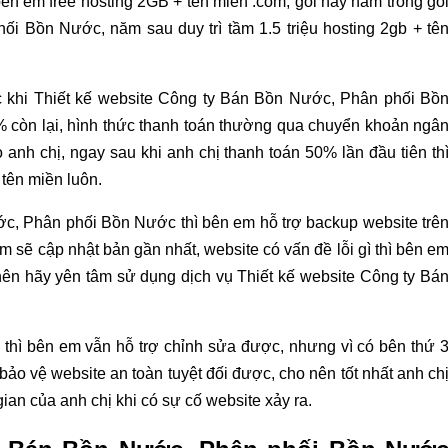
ên em free hosting 2GB + tên miền .com, gói này nằm trong gó
i Bồn Nước, năm sau duy trì tầm 1.5 triệu hosting 2gb + tê
ước khi Thiết kế website Công ty Bán Bồn Nước, Phân phối Bồ
0% còn lại, hình thức thanh toán thường qua chuyển khoản ngâ
 anh chị, ngay sau khi anh chị thanh toán 50% lần đầu tiên th
tên miền luôn.
ớc, Phân phối Bồn Nước thì bên em hỗ trợ backup website trê
m sẽ cập nhật bản gần nhất, website có vấn đề lỗi gì thì bên e
nên hãy yên tâm sử dụng dịch vụ Thiết kế website Công ty Bá
thì bên em vẫn hỗ trợ chỉnh sửa được, nhưng vì có bên thứ 
bảo vệ website an toàn tuyệt đối được, cho nên tốt nhất anh ch
ian của anh chị khi có sự cố website xảy ra.