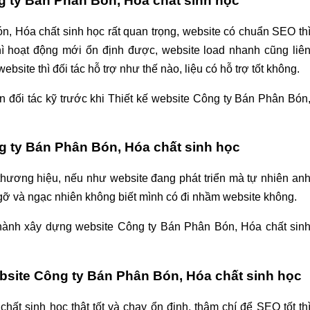
ng ty Bán Phân Bón, Hóa chất sinh học
, Hóa chất sinh học rất quan trọng, website có chuẩn SEO th
thì hoạt động mới ổn định được, website load nhanh cũng liê
ebsite thì đối tác hỗ trợ như thế nào, liệu có hỗ trợ tốt không.
n đối tác kỹ trước khi Thiết kế website Công ty Bán Phân Bón
ng ty Bán Phân Bón, Hóa chất sinh học
thương hiệu, nếu như website đang phát triển mà tự nhiên an
ngỡ và ngạc nhiên không biết mình có đi nhầm website không.
n hành xây dựng website Công ty Bán Phân Bón, Hóa chất sin
ebsite Công ty Bán Phân Bón, Hóa chất sinh học
ất sinh học thật tốt và chạy ổn định, thậm chí để SEO tốt th