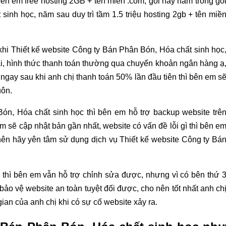
ên em free hosting 2GB + tên miền .com, gói này nằm trong gó
inh học, năm sau duy trì tầm 1.5 triệu hosting 2gb + tên miề
c khi Thiết kế website Công ty Bán Phân Bón, Hóa chất sinh học
lại, hình thức thanh toán thường qua chuyển khoản ngân hàng ạ
 ngay sau khi anh chị thanh toán 50% lần đầu tiên thì bên em s
uôn.
ón, Hóa chất sinh học thì bên em hỗ trợ backup website trê
m sẽ cập nhật bản gần nhất, website có vấn đề lỗi gì thì bên e
nên hãy yên tâm sử dụng dịch vụ Thiết kế website Công ty Bá
thì bên em vẫn hỗ trợ chỉnh sửa được, nhưng vì có bên thứ 
bảo vệ website an toàn tuyệt đối được, cho nên tốt nhất anh ch
ian của anh chị khi có sự cố website xảy ra.