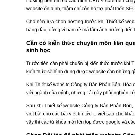
Hosting bên em có cấu hình CPU 4 core nên chạy
website ổn định, thậm chí còn hỗ trợ phát triển S
Cho nên lựa chọn hosting trước khi Thiết kế web
hàng đầu, đừng vì ham rẻ mà làm ảnh hưởng đến lộ 
Cần có kiến thức chuyên môn liên qu
sinh học
Trước tiên cần phải chuẩn bị kiến thức trước khi 
kiến thức sẽ hình dung được website cần những gì,
Khi Thiết kế website Công ty Bán Phân Bón, Hóa ch
với ngành của mình, những cái này phải nghiên cứ
Sau khi Thiết kế website Công ty Bán Phân Bón, H
viết bài cho các bài viết tin tức,... viết sao cho k
vậy thì các từ khóa mới lên top được google và cá