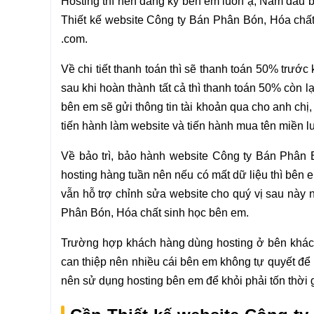
Hosting thì nên đăng ký bên em luôn ạ, Năm đầu b
Thiết kế website Công ty Bán Phân Bón, Hóa chất s
.com.
Về chi tiết thanh toán thì sẽ thanh toán 50% trướ
sau khi hoàn thành tất cả thì thanh toán 50% còn 
bên em sẽ gửi thông tin tài khoản qua cho anh chị,
tiến hành làm website và tiến hành mua tên miền l
Về bảo trì, bảo hành website Công ty Bán Phân B
hosting hàng tuần nên nếu có mất dữ liệu thì bên e
vẫn hỗ trợ chỉnh sửa website cho quý vị sau này 
Phân Bón, Hóa chất sinh học bên em.
Trường hợp khách hàng dùng hosting ở bên khác 
can thiệp nên nhiều cái bên em không tự quyết để 
nên sử dụng hosting bên em để khỏi phải tốn thời g