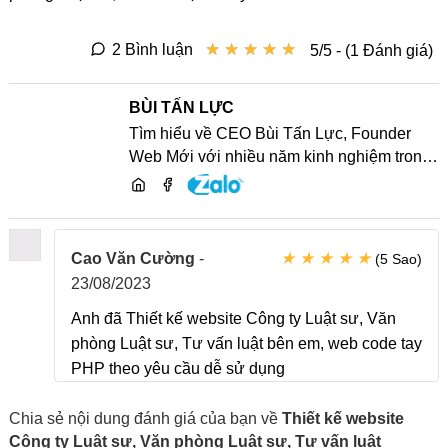
★
★
★
★
★
★
★
★
★
★
2 Bình luận
5/5 - (1 Đánh giá)
BÙI TẤN LỰC
Tìm hiểu về CEO Bùi Tấn Lực, Founder
Web Mới với nhiều năm kinh nghiệm trong
lĩnh vực phát triển website, SEO và chia sẻ
kiến thức công nghệ
★
★
★
★
★
Cao Văn Cường
-
(5 Sao)
23/08/2023
Anh đã Thiết kế website Công ty Luật sư, Văn
phòng Luật sư, Tư vấn luật bên em, web code tay
PHP theo yêu cầu dễ sử dụng
Chia sẻ nội dung đánh giá của bạn về
Thiết kế website
Công ty Luật sư, Văn phòng Luật sư, Tư vấn luật