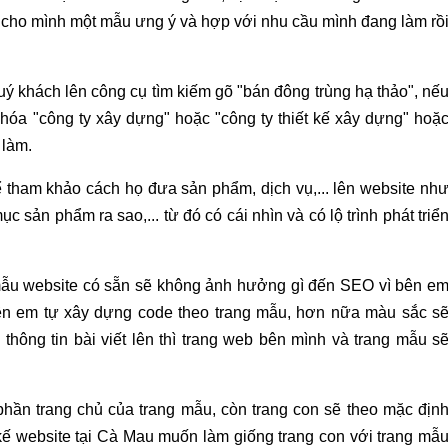
cho mình một mẫu ưng ý và hợp với nhu cầu mình đang làm rồ
uý khách lên công cụ tìm kiếm gõ "bán đông trùng hạ thảo", nế
hóa "công ty xây dựng" hoặc "công ty thiết kế xây dựng" hoặ
 làm.
tham khảo cách họ đưa sản phẩm, dịch vụ,... lên website nh
c sản phẩm ra sao,... từ đó có cái nhìn và có lộ trình phát triể
 mẫu website có sẵn sẽ không ảnh hưởng gì đến SEO vì bên e
ên em tự xây dựng code theo trang mẫu, hơn nữa màu sắc s
thông tin bài viết lên thì trang web bên mình và trang mẫu s
hần trang chủ của trang mẫu, còn trang con sẽ theo mặc địn
kế website tại Cà Mau muốn làm giống trang con với trang mẫ