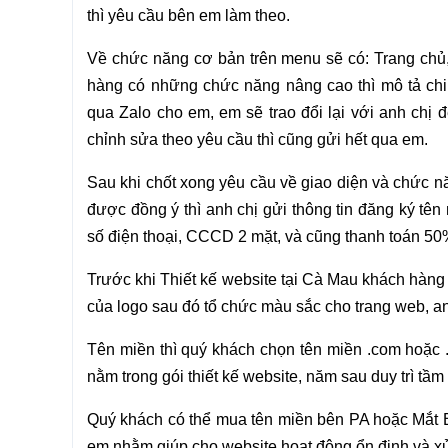
thì yêu cầu bên em làm theo.
Về chức năng cơ bản trên menu sẽ có: Trang chủ, G
hàng có những chức năng nâng cao thì mô tả chi
qua Zalo cho em, em sẽ trao đổi lại với anh chị 
chỉnh sửa theo yêu cầu thì cũng gửi hết qua em.
Sau khi chốt xong yêu cầu về giao diện và chức nă
được đồng ý thì anh chị gửi thông tin đăng ký tên
số điện thoại, CCCD 2 mặt, và cũng thanh toán 50
Trước khi Thiết kế website tại Cà Mau khách hàng
của logo sau đó tổ chức màu sắc cho trang web, a
Tên miền thì quý khách chọn tên miền .com hoặc 
nằm trong gói thiết kế website, năm sau duy trì tầm
Quý khách có thể mua tên miền bên PA hoặc Mắt Bã
em nhằm giúp cho website hoạt động ổn định và xử