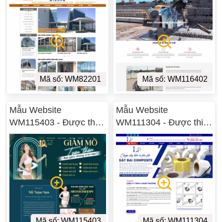
Mã số: WM82201
Mã số: WM116402
Mẫu Website
Mẫu Website
WM115403 - Được thiết
WM111304 - Được thiết
kế tại Ninh Thuận
kế tại Ninh Thuận
Mã số: WM115403
Mã số: WM111304