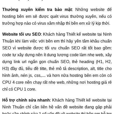
Thường xuyên kiểm tra bảo mật
: Những website để
hosting bên em sẽ được quét virus thường xuyên, nếu có
trường hợp nào có virus xâm nhập thì bên em xử lý kịp thời.
Website tối ưu SEO
: Khách hàng Thiết kế website tại Ninh
Thuận khi làm việc với bên em thì hãy yên tâm khâu chuẩn
SEO vì website được tối ưu chuẩn SEO rất tốt bao gồm:
code tự xây dựng nên ít dung lượng code làm nhẹ web, xây
dựng link url ngắn gọn chuẩn SEO, thẻ heading (H1, H2,
H3) đầy đủ, tiêu đề titte, thẻ mô tả description, alt, title cho
hình ảnh, nén js, css,.... và hơn nữa hosting bên em còn có
CPU 4 core nên chạy rất nhẹ web, những nơi hosting giá rẽ
chỉ có CPU 1 core.
Hỗ trợ chỉnh sửa nhanh
: Khách hàng Thiết kế website tại
Ninh Thuận chỉ cần liên hệ vấn đề website đang gặp phải
hoặc cần chỉnh sửa 1 số vấn đề về website thì bên em hỗ trợ