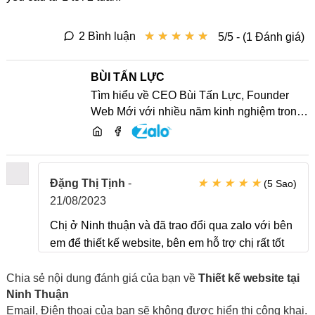
★
★
★
★
★
★
★
★
★
★
2 Bình luận
5/5 - (1 Đánh giá)
BÙI TẤN LỰC
Tìm hiểu về CEO Bùi Tấn Lực, Founder
Web Mới với nhiều năm kinh nghiệm trong
lĩnh vực phát triển website, SEO và chia sẻ
kiến thức công nghệ
★
★
★
★
★
Đặng Thị Tịnh
-
(5 Sao)
21/08/2023
Chị ở Ninh thuận và đã trao đổi qua zalo với bên
em để thiết kế website, bên em hỗ trợ chị rất tốt
Chia sẻ nội dung đánh giá của bạn về
Thiết kế website tại
Ninh Thuận
Email, Điện thoại của bạn sẽ không được hiển thị công khai.