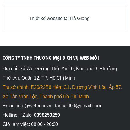
Thiết kế website tại Hà Giang
CÔNG TY TNHH THƯƠNG MẠI DỊCH VỤ WEB MỚI
Địa chỉ: Số 7A, Đường Thới An 10, Khu phố 3, Phường
Thới An, Quận 12, TP. Hồ Chí Minh
Trụ sở chính: E20/22E6 Hẻm C1, Đường Vĩnh Lộc, Ấp 57,
Xã Tân Vĩnh Lộc, Thành phố Hồ Chí Minh
Email: info@webmoi.vn - tanlucit09@gmail.com
Hotline + Zalo:
0398259259
Giờ làm việc: 08:00 - 20:00