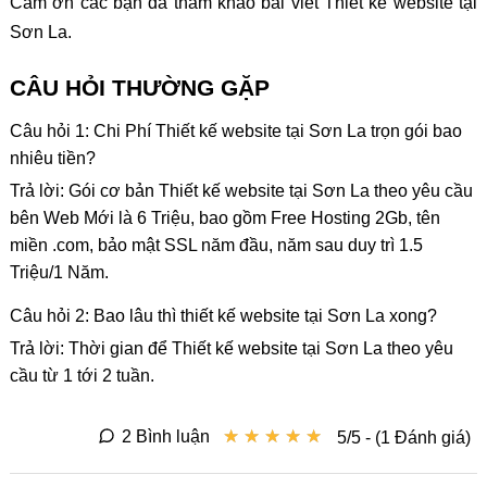
Cảm ơn các bạn đã tham khảo bài viết Thiết kế website tại
Sơn La.
CÂU HỎI THƯỜNG GẶP
Câu hỏi 1: Chi Phí Thiết kế website tại Sơn La trọn gói bao
nhiêu tiền?
Trả lời: Gói cơ bản Thiết kế website tại Sơn La theo yêu cầu
bên Web Mới là 6 Triệu, bao gồm Free Hosting 2Gb, tên
miền .com, bảo mật SSL năm đầu, năm sau duy trì 1.5
Triệu/1 Năm.
Câu hỏi 2: Bao lâu thì thiết kế website tại Sơn La xong?
Trả lời: Thời gian để Thiết kế website tại Sơn La theo yêu
cầu từ 1 tới 2 tuần.
★
★
★
★
★
★
★
★
★
★
2 Bình luận
5/5 - (1 Đánh giá)