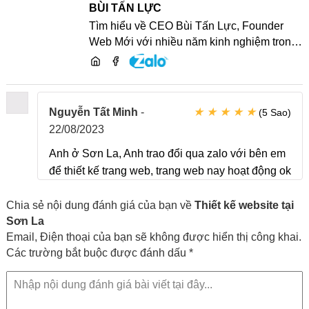
BÙI TẤN LỰC
Tìm hiểu về CEO Bùi Tấn Lực, Founder
Web Mới với nhiều năm kinh nghiệm trong
lĩnh vực phát triển website, SEO và chia sẻ
kiến thức công nghệ
★
★
★
★
★
Nguyễn Tất Minh
-
(5 Sao)
22/08/2023
Anh ở Sơn La, Anh trao đổi qua zalo với bên em
để thiết kế trang web, trang web nay hoạt động ok
Chia sẻ nội dung đánh giá của bạn về
Thiết kế website tại
Sơn La
Email, Điện thoại của bạn sẽ không được hiển thị công khai.
Các trường bắt buộc được đánh dấu *