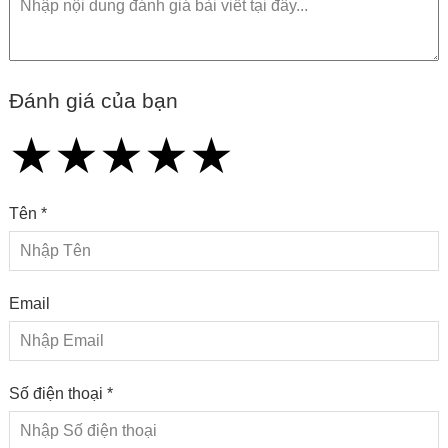
Đánh giá của bạn
★
★
★
★
★
★
★
★
★
★
★
★
★
★
★
Tên *
Email
Số điện thoại *