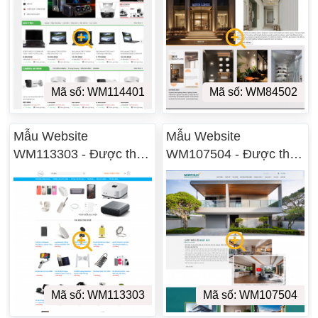
Mã số: WM114401
Mã số: WM84502
Mẫu Website
Mẫu Website
WM113303 - Được thiết
WM107504 - Được thiết
kế tại Vũng Tàu
kế tại Vũng Tàu
Mã số: WM113303
Mã số: WM107504