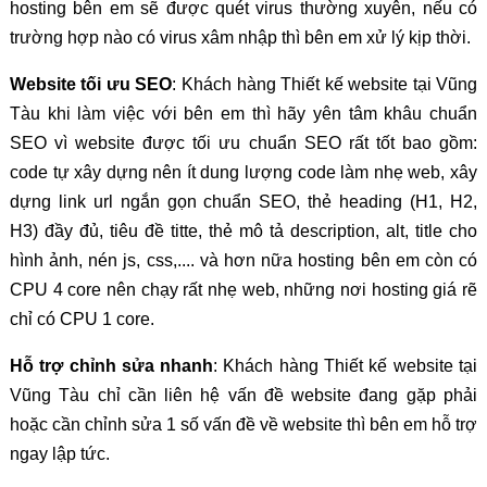
hosting bên em sẽ được quét virus thường xuyên, nếu có
trường hợp nào có virus xâm nhập thì bên em xử lý kịp thời.
Website tối ưu SEO
: Khách hàng Thiết kế website tại Vũng
Tàu khi làm việc với bên em thì hãy yên tâm khâu chuẩn
SEO vì website được tối ưu chuẩn SEO rất tốt bao gồm:
code tự xây dựng nên ít dung lượng code làm nhẹ web, xây
dựng link url ngắn gọn chuẩn SEO, thẻ heading (H1, H2,
H3) đầy đủ, tiêu đề titte, thẻ mô tả description, alt, title cho
hình ảnh, nén js, css,.... và hơn nữa hosting bên em còn có
CPU 4 core nên chạy rất nhẹ web, những nơi hosting giá rẽ
chỉ có CPU 1 core.
Hỗ trợ chỉnh sửa nhanh
: Khách hàng Thiết kế website tại
Vũng Tàu chỉ cần liên hệ vấn đề website đang gặp phải
hoặc cần chỉnh sửa 1 số vấn đề về website thì bên em hỗ trợ
ngay lập tức.