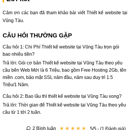
Cảm ơn các bạn đã tham khảo bài viết Thiết kế website tại
Vũng Tàu.
CÂU HỎI THƯỜNG GẶP
Câu hỏi 1: Chi Phí Thiết kế website tại Vũng Tàu trọn gói
bao nhiêu tiền?
Trả lời: Gói cơ bản Thiết kế website tại Vũng Tàu theo yêu
cầu bên Web Mới là 6 Triệu, bao gồm Free Hosting 2Gb, tên
miền .com, bảo mật SSL năm đầu, năm sau duy trì 1.5
Triệu/1 Năm.
Câu hỏi 2: Bao lâu thì thiết kế website tại Vũng Tàu xong?
Trả lời: Thời gian để Thiết kế website tại Vũng Tàu theo yêu
cầu từ 1 tới 2 tuần.
★
★
★
★
★
★
★
★
★
★
2 Bình luận
5/5 - (1 Đánh giá)