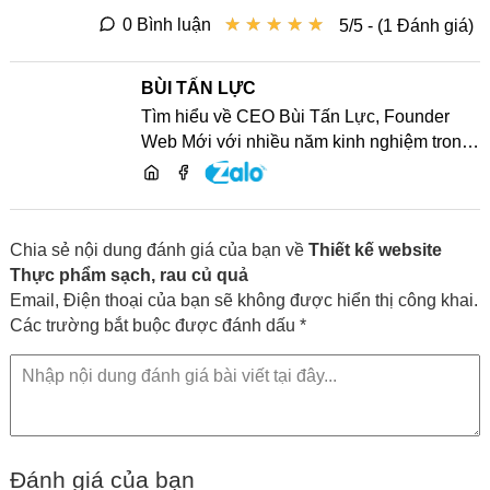
★
★
★
★
★
★
★
★
★
★
0 Bình luận
5/5 - (1 Đánh giá)
BÙI TẤN LỰC
Tìm hiểu về CEO Bùi Tấn Lực, Founder
Web Mới với nhiều năm kinh nghiệm trong
lĩnh vực phát triển website, SEO và chia sẻ
kiến thức công nghệ
Chia sẻ nội dung đánh giá của bạn về
Thiết kế website
Thực phẩm sạch, rau củ quả
Email, Điện thoại của bạn sẽ không được hiển thị công khai.
Các trường bắt buộc được đánh dấu *
Đánh giá của bạn