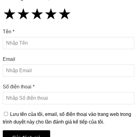
★
★
★
★
★
★
★
★
★
★
★
★
★
★
★
Tên *
Email
Số điện thoại *
Lưu tên của tôi, email, số điện thoại vào trang web trong
trình duyệt này cho lần đánh giá kế tiếp của tôi.