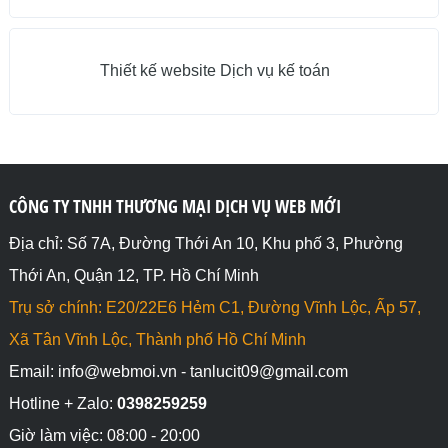
Thiết kế website Dịch vụ kế toán
CÔNG TY TNHH THƯƠNG MẠI DỊCH VỤ WEB MỚI
Địa chỉ: Số 7A, Đường Thới An 10, Khu phố 3, Phường
Thới An, Quận 12, TP. Hồ Chí Minh
Trụ sở chính: E20/22E6 Hẻm C1, Đường Vĩnh Lộc, Ấp 57,
Xã Tân Vĩnh Lộc, Thành phố Hồ Chí Minh
Email: info@webmoi.vn - tanlucit09@gmail.com
Hotline + Zalo:
0398259259
Giờ làm việc: 08:00 - 20:00