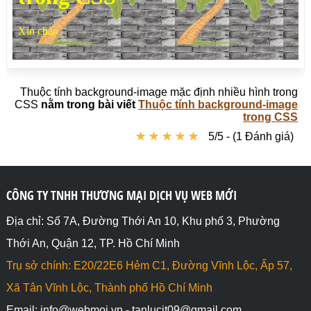
Thuộc tính background-image mặc định nhiều hình trong
CSS
nằm trong bài viết
Thuộc tính background-image
trong CSS
★
★
★
★
★
★
★
★
★
★
5/5 - (1 Đánh giá)
CÔNG TY TNHH THƯƠNG MẠI DỊCH VỤ WEB MỚI
Địa chỉ: Số 7A, Đường Thới An 10, Khu phố 3, Phường
Thới An, Quận 12, TP. Hồ Chí Minh
Trụ sở chính: E20/22E6 Hẻm C1, Đường Vĩnh Lộc, Ấp 57,
Xã Tân Vĩnh Lộc, Thành phố Hồ Chí Minh
Email: info@webmoi.vn - tanlucit09@gmail.com