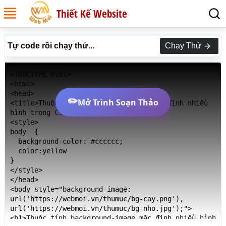
Thiết Kế Website
Tự code rồi chạy thử...
Chạy Thử
<!DOCTYPE html>

<html>

<head>

✏️
Mở Trình Soạn Thảo
<title>Thuộc tính background-image mặc định nhiều 
hình trong CSS</title>

<style>

body  {

  background-color: #cccccc;

  color:yellow

}

</style>

</head>

<body style="background-image: 
url('https://webmoi.vn/thumuc/bg-cay.png'), 
url('https://webmoi.vn/thumuc/bg-nho.jpg');">

<h1>Thuộc tính background-image mặc định nhiều hình 