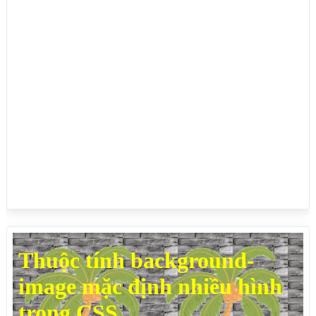
trong CSS</h1>

<p>Xin chào</p>

</body>

</html>