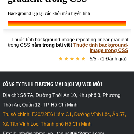
Thuộc tính background-image repeating-linear-gradient
trong CSS
nằm trong bài viết
Thuộc tính background-
image trong CSS
★
★
★
★
★
★
★
★
★
★
5/5 - (1 Đánh giá)
CÔNG TY TNHH THƯƠNG MẠI DỊCH VỤ WEB MỚI
Địa chỉ: Số 7A, Đường Thới An 10, Khu phố 3, Phường
Thới An, Quận 12, TP. Hồ Chí Minh
Trụ sở chính: E20/22E6 Hẻm C1, Đường Vĩnh Lộc, Ấp 57,
Xã Tân Vĩnh Lộc, Thành phố Hồ Chí Minh
Email: info@webmoi.vn - tanlucit09@gmail.com