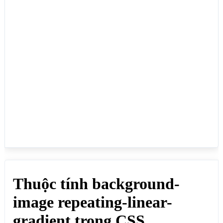
linear-gradient(red, yellow 10%, green 20%);">
</div>

</body>

</html>