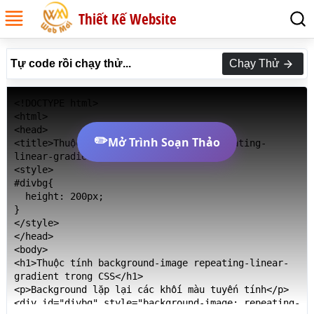
Thiết Kế Website
Tự code rồi chạy thử...
Chạy Thử
<!DOCTYPE html>

<html>

<head>

✏️
Mở Trình Soạn Thảo
<title>Thuộc tính background-image repeating-
linear-gradient trong CSS</title>

<style>

#divbg{

  height: 200px;

}

</style>

</head>

<body>

<h1>Thuộc tính background-image repeating-linear-
gradient trong CSS</h1>

<p>Background lặp lại các khối màu tuyến tính</p>

<div id="divbg" style="background-image: repeating-