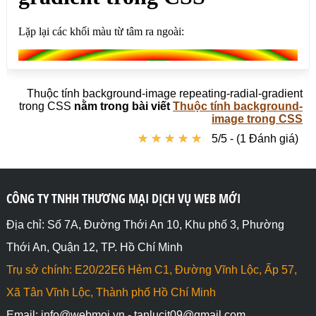
Thuộc tính background-image repeating-radial-gradient
trong CSS
nằm trong bài viết
Thuộc tính background-
image trong CSS
★
★
★
★
★
★
★
★
★
★
5/5 - (1 Đánh giá)
CÔNG TY TNHH THƯƠNG MẠI DỊCH VỤ WEB MỚI
Địa chỉ: Số 7A, Đường Thới An 10, Khu phố 3, Phường
Thới An, Quận 12, TP. Hồ Chí Minh
Trụ sở chính: E20/22E6 Hẻm C1, Đường Vĩnh Lộc, Ấp 57,
Xã Tân Vĩnh Lộc, Thành phố Hồ Chí Minh
Email: info@webmoi.vn - tanlucit09@gmail.com