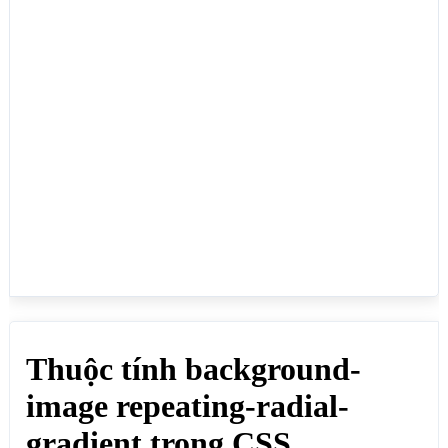
radial-gradient(red, yellow 10%, green 15%);">
</div>

</body>

</html>