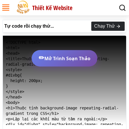
Thiết Kế Website
Tự code rồi chạy thử...
Chạy Thử
<!DOCTYPE html>

<html>

<head>

✏️
Mở Trình Soạn Thảo
<title>Thuộc tính background-image repeating-
radial-gradient trong CSS</title>

<style>

#divbg{

  height: 200px;

}

</style>

</head>

<body>

<h1>Thuộc tính background-image repeating-radial-
gradient trong CSS</h1>

<p>Lặp lại các khối màu từ tâm ra ngoài:</p>

<div id="divbg" style="background-image: repeating-