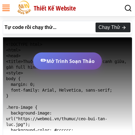
Thiết Kế Website
Tự code rồi chạy thử...
Chạy Thử
<!DOCTYPE html>

<html>

<head>

✏️
Mở Trình Soạn Thảo
<title>Thuộc tính background-position-x canh giữa, 
gần full hình trong CSS</title>

<style>

body {

  margin: 0;

  font-family: Arial, Helvetica, sans-serif;

}

.hero-image {

  background-image: 
url("https://webmoi.vn/thumuc/ceo-bui-tan-
luc.jpg");

  background-color: #cccccc;
