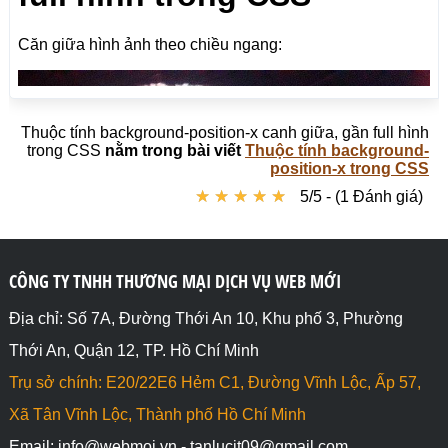
x: center;">

  <div class="hero-text">

    <h1 style="font-size:50px">BÙI TẤN LỰC</h1>

    <h3>Người Sáng lập Web Mới</h3>

    <button>Xem Ngay</button>

  </div>

</div>

Thuộc tính background-position-x canh giữa, gần full hình
trong CSS
nằm trong bài viết
Thuộc tính background-
<p><b>Hình gốc:</b></p>

position-x trong CSS
<img src="https://webmoi.vn/thumuc/ceo-bui-tan-
★
★
★
★
★
★
★
★
★
★
5/5 - (1 Đánh giá)
luc.jpg" style="width:100%; height:auto">

</body>

</html>
CÔNG TY TNHH THƯƠNG MẠI DỊCH VỤ WEB MỚI
Địa chỉ: Số 7A, Đường Thới An 10, Khu phố 3, Phường
Thới An, Quận 12, TP. Hồ Chí Minh
Trụ sở chính: E20/22E6 Hẻm C1, Đường Vĩnh Lộc, Ấp 57,
Xã Tân Vĩnh Lộc, Thành phố Hồ Chí Minh
Email: info@webmoi.vn - tanlucit09@gmail.com