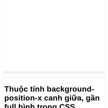
  height: 500px;

  background-repeat: no-repeat;

  background-size: cover; /* Thay đổi kích thước 
hình ảnh nền để bao phủ toàn bộ vùng chứa */

  position: relative;

}

.hero-text {

  text-align: center;

  position: absolute;

  top: 50%;

  left: 50%;

  transform: translate(-50%, -50%);

  color: white;

}

</style>

</head>

<body>

<h1>Thuộc tính background-position-x canh giữa, gần 
full hình trong CSS</h1>

<p>Căn giữa hình ảnh theo chiều ngang:</p>

<div class="hero-image" style="background-position-