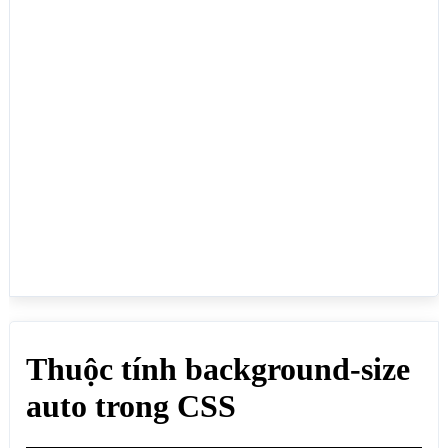
#mtdivhai {

  background: url(https://webmoi.vn/thumuc/ceo-bui-
tan-luc.jpg);

  border: 2px solid black;

  padding: 25px;

  min-height:250px;

  background-repeat: no-repeat;

  color:red;

}

</style>

</head>

<body>

<h1>Thuộc tính background-size auto trong CSS</h1>

<div id="mtdiv" style="background-size: 
auto;">background-size: auto;</div>

<div id="mtdivhai" style="background-size: 
auto;">background-size: auto;</div>

<p><b>Hình gốc:</b></p>

<img src="https://webmoi.vn/thumuc/ceo-bui-tan-
luc.jpg" style="width:100%; height:auto">
