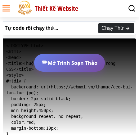
Thiết Kế Website
Tự code rồi chạy thử...
Chạy Thử
<!DOCTYPE html>

<html>

<head>

✏️
Mở Trình Soạn Thảo
<title>Thuộc tính background-size auto trong 
CSS</title>

<style>

#mtdiv {

  background: url(https://webmoi.vn/thumuc/ceo-bui-
tan-luc.jpg);

  border: 2px solid black;

  padding: 25px;

  min-height:450px;

  background-repeat: no-repeat;

  color:red;

  margin-bottom:10px;

}
