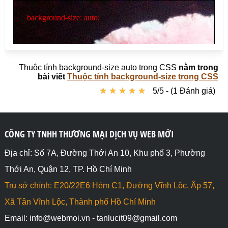
</body>

</html>
Thuộc tính background-size auto trong CSS
nằm trong
bài viết
Thuộc tính background-size trong CSS
★
★
★
★
★
★
★
★
★
★
5/5 - (1 Đánh giá)
CÔNG TY TNHH THƯƠNG MẠI DỊCH VỤ WEB MỚI
Địa chỉ: Số 7A, Đường Thới An 10, Khu phố 3, Phường
Thới An, Quận 12, TP. Hồ Chí Minh
Trụ sở chính: E20/22E6 Hẻm C1, Đường Vĩnh Lộc, Ấp 57,
Xã Tân Vĩnh Lộc, Thành phố Hồ Chí Minh
Email: info@webmoi.vn - tanlucit09@gmail.com