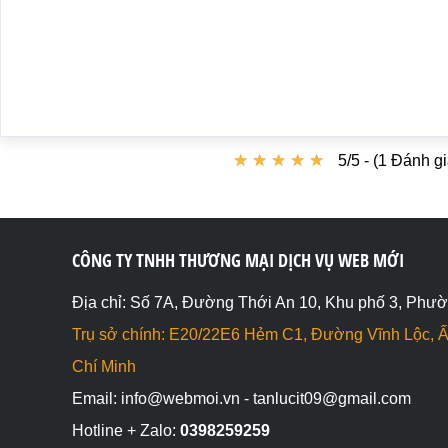
</html>
★
★
★
★
★
★
★
★
★
★
5/5 - (1 Đánh gi
CÔNG TY TNHH THƯƠNG MẠI DỊCH VỤ WEB MỚI
Địa chỉ: Số 7A, Đường Thới An 10, Khu phố 3, Phườ
Trụ sở chính: E20/22E6 Hẻm C1, Đường Vĩnh Lộc, Ấ
Chí Minh
Email: info@webmoi.vn - tanlucit09@gmail.com
Hotline + Zalo:
0398259259