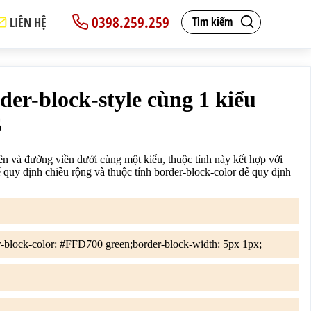
0398.259.259
LIÊN HỆ
Tìm kiếm
h: 5px;border-block-color: red;}

border-block-width để quy định chiều rộng và thuộc tính 