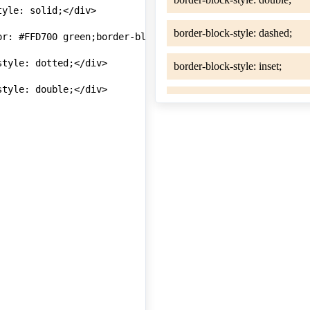
yle: solid;</div>

or: #FFD700 green;border-block-width: 5px 1px;">border-bl
tyle: dotted;</div>

tyle: double;</div>

tyle: dashed;</div>

yle: inset;</div>

tyle: outset;</div>

yle: ridge;</div>

tyle: groove;</div>

le: none;</div>

tyle: hidden;</div>
