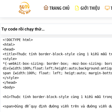
TRANG CHỦ
GIỚI THIỆU
Tự code rồi chạy thử...
<!DOCTYPE html>

<html>

<head>

<title>Thuộc tính border-block-style cùng 1 kiểu mẫu tr
<style>

*{-webkit-box-sizing: border-box; -moz-box-sizing: bord
div{width:100%;float:left;height:auto;background:antiqu
span {width:100%; float: left; heigt:auto; margin-botto
</style>

</head>

<body>

<h1>Thuộc tính border-block-style cùng 1 kiểu mẫu trong
<span>Dùng để quy định đường viền trên và đường viền d