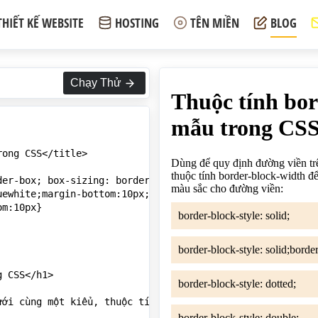
THIẾT KẾ WEBSITE
HOSTING
TÊN MIỀN
BLOG
Chạy Thử
ong CSS</title>

er-box; box-sizing: border-box;}

ewhite;margin-bottom:10px;padding:10px;border-block-widt
m:10px}

 CSS</h1>

ưới cùng một kiểu, thuộc tính này kết hợp với thuộc tính 