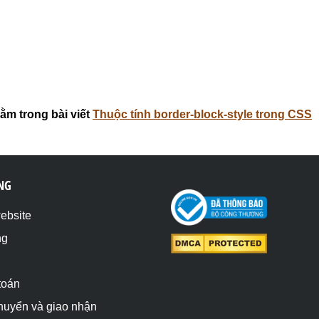
ằm trong bài viết
Thuộc tính border-block-style trong CSS
NG
website
ng
toán
chuyển và giao nhận