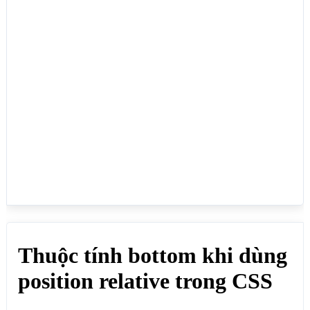
trong CSS</h1>

<p>Thuộc tính bottom trong position relative sẽ 
canh cạnh dưới của phần tử HTML so với vị trí ban 
đầu của nó:</p>

<div id="divtong">

    <p style="bottom: 0px; position:relative;" 
>bottom: 0px;</p>

    <p style="bottom: -10px; position:relative;" 
>bottom: -10px;</p>

</div>

</body>

</html>