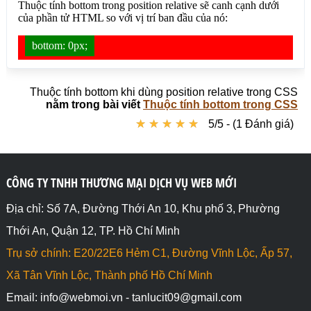
Thuộc tính bottom khi dùng position relative trong CSS
nằm trong bài viết
Thuộc tính bottom trong CSS
★
★
★
★
★
★
★
★
★
★
5/5 - (1 Đánh giá)
CÔNG TY TNHH THƯƠNG MẠI DỊCH VỤ WEB MỚI
Địa chỉ: Số 7A, Đường Thới An 10, Khu phố 3, Phường
Thới An, Quận 12, TP. Hồ Chí Minh
Trụ sở chính: E20/22E6 Hẻm C1, Đường Vĩnh Lộc, Ấp 57,
Xã Tân Vĩnh Lộc, Thành phố Hồ Chí Minh
Email: info@webmoi.vn - tanlucit09@gmail.com