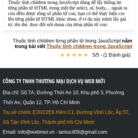
agName+"<br>");

// Trường hợp phần tử HTML khác như ul, p, div,.. 
thì có thể css cho nó

// 
document.getElementById("selectid").children[0].sty
le.backgroundColor = "yellow";

</script>

Thuộc tính children từng phần tử trong JavaScript
nằm
</body>

trong bài viết
Thuộc tính children trong JavaScript
</html>
★
★
★
★
★
★
★
★
★
★
5/5 - (1 Đánh giá)
CÔNG TY TNHH THƯƠNG MẠI DỊCH VỤ WEB MỚI
Địa chỉ: Số 7A, Đường Thới An 10, Khu phố 3, Phường
Thới An, Quận 12, TP. Hồ Chí Minh
Trụ sở chính: E20/22E6 Hẻm C1, Đường Vĩnh Lộc, Ấp 57,
Xã Tân Vĩnh Lộc, Thành phố Hồ Chí Minh
Email: info@webmoi.vn - tanlucit09@gmail.com