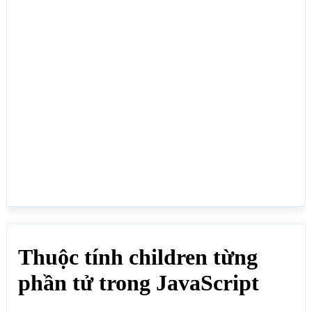
<select id="selectid">

 <option value="19">19 Tuổi</option>

 <option value="20">20 Tuổi</option>

 <option value="21">21 Tuổi</option>

 <option value="22">22 Tuổi</option>

 <option value="23">20 Tuổi</option>

</select>

<br>

<script>

const soluong = 
document.getElementById("selectid").children.length
;

// Lấy thông tin phần tử ở vị trí 0

document.write("<b> Số lượng phần tử: "+soluong+"
</b><br>");

document.write("Tên: 
"+document.getElementById("selectid").children[0].i
nnerHTML+"<br>");

document.write("Value: 
"+document.getElementById("selectid").children[0].v
alue+"<br>"); 

document.write("Tên thẻ: 
"+document.getElementById("selectid").children[0].t