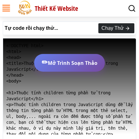
Thiết Kế Website
Tự code rồi chạy thử...
Chạy Thử
<!DOCTYPE html>

<html>

<head>

✏️
Mở Trình Soạn Thảo
<title>Thuộc tính children từng phần tử trong 
JavaScript</title>

</head>

<body>

<h1>Thuộc tính children từng phần tử trong 
JavaScript</h1>

<p>Thuộc tính children trong JavaScript dùng để lấy 
thông tin từng phần tử HTML trong một thẻ select, 
ul, body,... ngoài ra còn đếm được tổng số phần tử 
con, bạn có thể thực hiện css lên từng phần tử HTML 
khác nhau, ở ví dụ này mình lấy giá trị, tên thẻ, 
thay đổi nội dung của từng phần tử con:</p>
