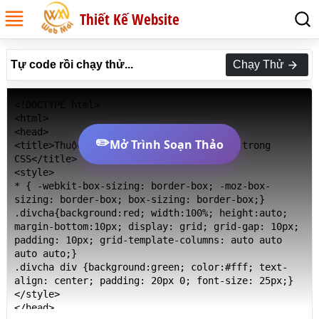
Thiết Kế Website
Tự code rồi chạy thử...
Chạy Thử
<!DOCTYPE html>

<html>

<head>

✏️
Mở Trình Soạn Thảo
<title>Thuộc tính grid-area đặt giá trị trong 
CSS</title>

<style>

* { -webkit-box-sizing: border-box; -moz-box-
sizing: border-box; box-sizing: border-box;}

.divcha{background:red; width:100%; height:auto; 
margin-bottom:10px; display: grid; grid-gap: 10px; 
padding: 10px; grid-template-columns: auto auto 
auto auto;}

.divcha div {background:green; color:#fff; text-
align: center; padding: 20px 0; font-size: 25px;}

</style>

</head>
