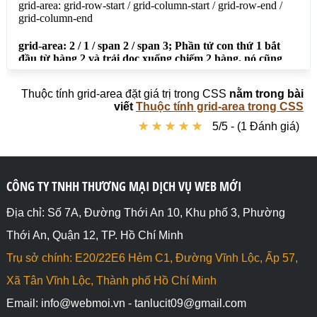
hàng, nó cũng bắt đầu từ cột số 1 và kéo sang phải 
chiếm 2 cột, các phần tử khác chạy bình thường và 
không chiếm chổ của phần tử con thứ 2</h4>

<div class="divcha">

    <div>1</div>

    <div style="grid-area: 2 / 1 / span 2 / span 
2;">2</div>

Thuộc tính grid-area đặt giá trị trong CSS
nằm trong bài
    <div>3</div>

viết
Thuộc tính grid-area trong CSS
    <div>4</div>

★
★
★
★
★
★
★
★
★
★
5/5 - (1 Đánh giá)
    <div>5</div>

    <div>6</div>

    <div>7</div>

    <div>8</div>

</div>

CÔNG TY TNHH THƯƠNG MẠI DỊCH VỤ WEB MỚI
<h4>grid-area: 2 / 1 / 4 / span 2; Phần tử con thứ 
Địa chỉ: Số 7A, Đường Thới An 10, Khu phố 3, Phường
2 bắt đầu từ hàng 2 và trải dọc xuống trước hàng 4, 
Thới An, Quận 12, TP. Hồ Chí Minh
nó cũng bắt đầu từ cột số 1 và kéo sang phải chiếm 
2 cột, các phần tử khác chạy bình thường và không 
Trụ sở chính: E20/22E6 Hẻm C1, Đường Vĩnh Lộc, Ấp 57,
chiếm chổ của phần tử con thứ 2</h4>

<div class="divcha">

Xã Tân Vĩnh Lộc, Thành phố Hồ Chí Minh
    <div>1</div>

Email: info@webmoi.vn - tanlucit09@gmail.com
    <div style="grid-area: 2 / 1 / 4 / span 