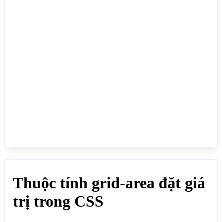
<body>

<h1>Thuộc tính grid-area đặt giá trị trong CSS</h1>

<p>grid-area: grid-row-start / grid-column-start / 
grid-row-end / grid-column-end</p>

<h4>grid-area: 2 / 1 / span 2 / span 3; Phần tử con 
thứ 1 bắt đầu từ hàng 2 và trải dọc xuống chiếm 2 
hàng, nó cũng bắt đầu từ cột số 1 và kéo sang phải 
chiếm 3 cột, các phần tử khác chạy bình thường và 
không chiếm chổ của phần tử con thứ 1</h4>

<div class="divcha">

    <div style="grid-area: 2 / 1 / span 2 / span 
3;">1</div>

    <div>2</div>

    <div>3</div>

    <div>4</div>

    <div>5</div>

    <div>6</div>

    <div>7</div>

</div>

<h4>grid-area: 2 / 1 / span 2 / span 2; Phần tử con 
thứ 2 bắt đầu từ hàng 2 và trải dọc xuống chiếm 2 