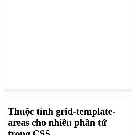
<h1>Thuộc tính grid-template-areas cho nhiều phần 
tử trong CSS</h1>

<p>grid-template-areas: 'header header header 
header header header' 'menu main main main right 
right' 'menu footer footer footer footer footer';
</p>

<p>Chia 3 hàng, mỗi hàng 6 cột: header chiếm tất cả 
6 ô của hàng 1, menu chiếu 1 ô đầu tiên của hàng 2 
và 1 ô đầu tiên của hàng 3, main chiếm 3 ô (2,3,4) 
của hàng 2, right chiềm 2 ô (5,6) của hàng 2, 
footer chiếm 5 ô (2,3,4,5,6) của hàng 3:</p>

<div class="divcha" style="grid-template-areas:

  'header header header header header header'

  'menu main main main right right'

  'menu footer footer footer footer footer';">

	<div style="grid-area: 
header;">Header</div>

    <div style="grid-area: menu;">Menu</div>

    <div style="grid-area: main;">Main</div>

    <div style="grid-area: right;">Right</div>

    <div style="grid-area: footer;">Footer</div>
