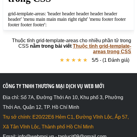
</div>

</body>

</html>
Thuộc tính grid-template-areas cho nhiều phần tử trong
CSS
nằm trong bài viết
Thuộc tính grid-template-
areas trong CSS
★
★
★
★
★
★
★
★
★
★
5/5 - (1 Đánh giá)
CÔNG TY TNHH THƯƠNG MẠI DỊCH VỤ WEB MỚI
Địa chỉ: Số 7A, Đường Thới An 10, Khu phố 3, Phường
Thới An, Quận 12, TP. Hồ Chí Minh
Trụ sở chính: E20/22E6 Hẻm C1, Đường Vĩnh Lộc, Ấp 57,
Xã Tân Vĩnh Lộc, Thành phố Hồ Chí Minh
Email: info@webmoi.vn - tanlucit09@gmail.com