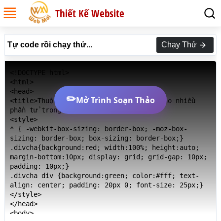
Thiết Kế Website
Tự code rồi chạy thử...
Chạy Thử
<!DOCTYPE html>

<html>

<head>

✏️
Mở Trình Soạn Thảo
<title>Thuộc tính grid-template-areas cho nhiều 
phần tử trong CSS</title>

<style>

* { -webkit-box-sizing: border-box; -moz-box-
sizing: border-box; box-sizing: border-box;}

.divcha{background:red; width:100%; height:auto; 
margin-bottom:10px; display: grid; grid-gap: 10px; 
padding: 10px;}

.divcha div {background:green; color:#fff; text-
align: center; padding: 20px 0; font-size: 25px;}

</style>

</head>

<body>
