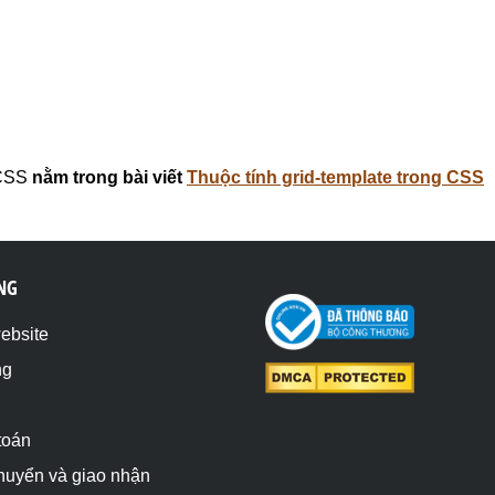
 CSS
nằm trong bài viết
Thuộc tính grid-template trong CSS
NG
website
ng
toán
chuyển và giao nhận