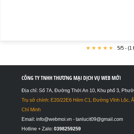
    <div>3</div>

    <div>4</div>

    <div>5</div>

    <div>6</div>

</div>

</body>

</html>
★
★
★
★
★
★
★
★
★
★
5/5 - (1
CÔNG TY TNHH THƯƠNG MẠI DỊCH VỤ WEB MỚI
Địa chỉ: Số 7A, Đường Thới An 10, Khu phố 3, Phườ
Trụ sở chính: E20/22E6 Hẻm C1, Đường Vĩnh Lộc, Ấ
Chí Minh
Email: info@webmoi.vn - tanlucit09@gmail.com
Hotline + Zalo:
0398259259