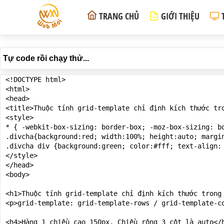
TRANG CHỦ
GIỚI THIỆU
Tự code rồi chạy thử...
<!DOCTYPE html>

<html>

<head>

<title>Thuộc tính grid-template chỉ định kích thước tro
<style>

* { -webkit-box-sizing: border-box; -moz-box-sizing: bo
.divcha{background:red; width:100%; height:auto; margin
.divcha div {background:green; color:#fff; text-align: 
</style>

</head>

<body>

<h1>Thuộc tính grid-template chỉ định kích thước trong 
<p>grid-template: grid-template-rows / grid-template-co
<h4>Hàng 1 chiều cao 150px, Chiều rộng 3 cột là auto</h