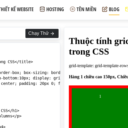
THIẾT KẾ WEBSITE
HOSTING
TÊN MIỀN
BLOG
Chạy Thử
ng CSS</title>

rder-box; box-sizing: border-box;}

-bottom:10px; display: grid; grid-gap: 10px; padding: 10
center; padding: 20px 0; font-size: 15px;}

CSS</h1>

lumns</p>

4>
