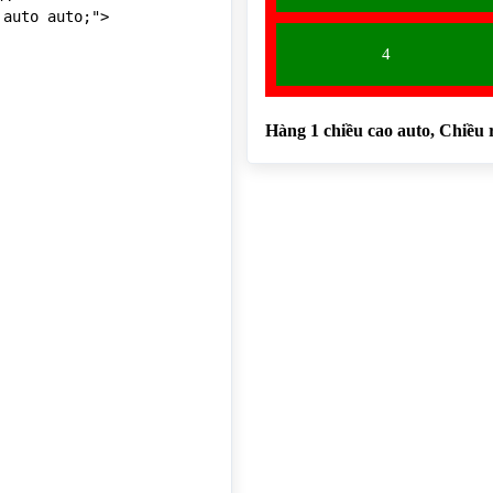
auto auto;">

>

uto auto;">

ều rộng 3 cột là auto</h4>

 auto auto auto;">
