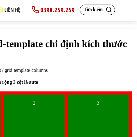
0398.259.259
LIÊN HỆ
Tìm kiếm
px;}
