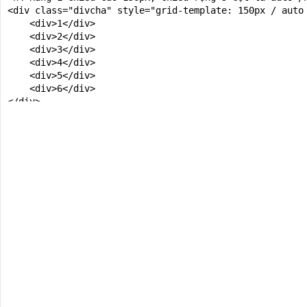
<div class="divcha" style="grid-template: 150px / auto 
    <div>1</div>

    <div>2</div>

    <div>3</div>

    <div>4</div>

    <div>5</div>

    <div>6</div>

</div>

<h4>Hàng 1 chiều cao auto, Chiều rộng 3 cột là auto</h4
<div class="divcha" style="grid-template: auto / auto a
    <div>1</div>

    <div>2</div>

    <div>3</div>

    <div>4</div>

    <div>5</div>

    <div>6</div>

</div>

<h4>Hàng 1 chiều cao 150px, Hàng 2 chiều cao 140px, Chi
<div class="divcha" style="grid-template: 150px 140px /
    <div>1</div>

    <div>2</div>
