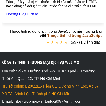
Thuộc tính id đổi giá trị trong JavaScript
nằm trong bài
viết
Thuộc tính id trong JavaScript
★
★
★
★
★
★
★
★
★
★
5/5 - (1 Đánh giá)
CÔNG TY TNHH THƯƠNG MẠI DỊCH VỤ WEB MỚI
Địa chỉ: Số 7A, Đường Thới An 10, Khu phố 3, Phường
Thới An, Quận 12, TP. Hồ Chí Minh
Trụ sở chính: E20/22E6 Hẻm C1, Đường Vĩnh Lộc, Ấp 57,
Xã Tân Vĩnh Lộc, Thành phố Hồ Chí Minh
Email: info@webmoi.vn - tanlucit09@gmail.com