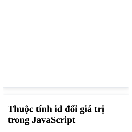
href="https://webmoi.vn/blog/">Blog</a>

<a id="lienheid" href="https://webmoi.vn/lien-
he/">Liên hệ</a>

<p>Giá trị của id của thẻ a ở vị trí đầu tiên: 
<span id="nhungid"></span></p>

<p>Giá trị của id của thẻ a ở vị trí đầu tiên sau 
khi đổi: <span id="nhungiddoi"></span></p>

<script>

// Lấy id của thẻ a ở vị trí đầu tiên

let id = document.getElementsByTagName("a")[0].id;

document.getElementById("nhungid").innerHTML = id;

// Đổi id của thẻ a ở vị trí 0

let element = 
document.getElementById("hostingid").id = "newid";

// Lấy id của thẻ a ở vị trí đầu tiên sau khi đổi

let iddoi = document.getElementsByTagName("a")
[0].id;

document.getElementById("nhungiddoi").innerHTML = 
iddoi;

</script>

</body>

</html>