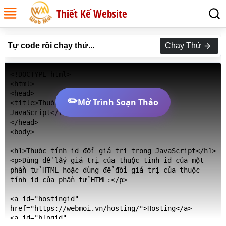
Thiết Kế Website
Tự code rồi chạy thử...
Chạy Thử
<!DOCTYPE html>

<html>

<head>

✏️
Mở Trình Soạn Thảo
<title>Thuộc tính id đổi giá trị trong 
JavaScript</title>

</head>

<body>

<h1>Thuộc tính id đổi giá trị trong JavaScript</h1>

<p>Dùng để lấy giá trị của thuộc tính id của một 
phần tử HTML hoặc dùng để đổi giá trị của thuộc 
tính id của phần tử HTML:</p>

<a id="hostingid" 
href="https://webmoi.vn/hosting/">Hosting</a>

<a id="blogid" 