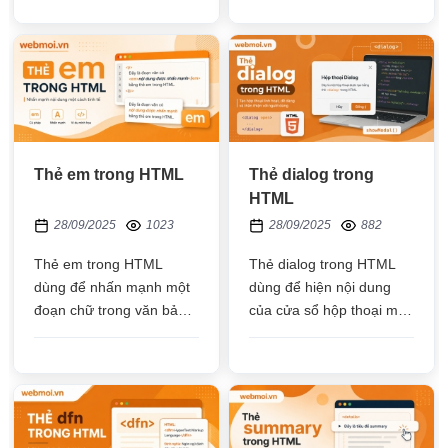
nhau, sử dụng thẻ legend
hoặc từ các website khác
để đặt tiêu đề
nhúng về
Thẻ em trong HTML
Thẻ dialog trong
HTML
28/09/2025
1023
28/09/2025
882
Thẻ em trong HTML
Thẻ dialog trong HTML
dùng để nhấn mạnh một
dùng để hiện nội dung
đoạn chữ trong văn bản
của cửa sổ hộp thoại mở,
bằng cách in nghiên dòng
mặc định sẽ không vô
chữ đó
hiệu hóa các phần tử
khác