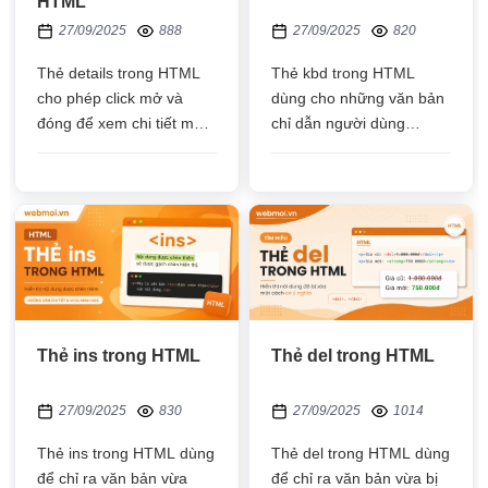
HTML
27/09/2025
888
27/09/2025
820
Thẻ details trong HTML
Thẻ kbd trong HTML
cho phép click mở và
dùng cho những văn bản
đóng để xem chi tiết một
chỉ dẫn người dùng
nội dung, bạn có thể đặt
nhấn gì từ bàn phím, thẻ
tên của tiêu đề vào
này sử dụng font mặc
thẻ summary
định monospace
Thẻ ins trong HTML
Thẻ del trong HTML
27/09/2025
830
27/09/2025
1014
Thẻ ins trong HTML dùng
Thẻ del trong HTML dùng
để chỉ ra văn bản vừa
để chỉ ra văn bản vừa bị