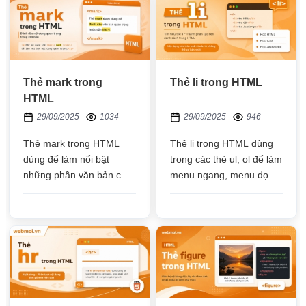
Thẻ mark trong
Thẻ li trong HTML
HTML
29/09/2025
1034
29/09/2025
946
Thẻ mark trong HTML
Thẻ li trong HTML dùng
dùng để làm nổi bật
trong các thẻ ul, ol để làm
những phần văn bản có ý
menu ngang, menu dọc,
nghĩa quan trọng hoặc có
cấu trúc breadcrumbs hỗ
liên quan, mặc định sẽ có
trợ SEO
chữ màu đen nền màu
vàng