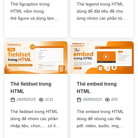
Thẻ figcaption trong
Thẻ legend trong HTML
HTML nằm trong
dùng để đặt tiêu đề cho
thẻ figure và dùng làm
từng nhóm các phần tử
chú thích cho các nội
nhập liệu trong cùng một
dung đa phương tiện
form hoặc đặt tiêu đề cho
như: hình ảnh, video,
hết phần tử cùng một
biểu đồ, sơ đồ,....
form
Thẻ fieldset trong
Thẻ embed trong
HTML
HTML
28/09/2025
1131
28/09/2025
955
Thẻ fieldset trong HTML
Thẻ embed trong HTML
dùng để nhóm các phần
dùng để nhúng các file
nhập liệu, chọn,.... có liên
pdf, video, audio, img,
quan ở trong form lại với
html,... có ở trên web