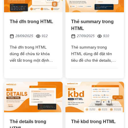
Thẻ dfn trong HTML
Thẻ summary trong
HTML
28/09/2025
912
27/09/2025
910
Thẻ dfn trong HTML
Thẻ summary trong
dùng để chứa từ khóa
HTML dùng để đặt tên
viết tắt trong một định
tiêu đề cho thẻ details,
nghĩa về một lĩnh vực
giúp người dùng hiểu rõ
nào đó, thẻ in nghiên và
hơn về chi tiết nội dung
có title mô tả cho từ khóa
trước khi click xem
Thẻ details trong
Thẻ kbd trong HTML