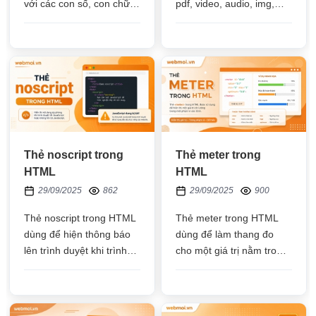
với các con số, con chữ
pdf, video, audio, img,
làm số thứ tự ở đầu thẻ li,
html,... có ở trên web
áp dụng cho các danh
hoặc từ các website khác
sách cần đánh số thứ tự
nhúng về
Thẻ noscript trong
Thẻ meter trong
HTML
HTML
29/09/2025
862
29/09/2025
900
Thẻ noscript trong HTML
Thẻ meter trong HTML
dùng để hiện thông báo
dùng để làm thang đo
lên trình duyệt khi trình
cho một giá trị nằm trong
duyệt của bạn không hỗ
khoảng từ min đến max
trợ hoặc đã tắt JavaScript
hoặc thang đo cho giá trị
phần trăm