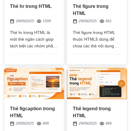
Thẻ hr trong HTML
Thẻ figure trong
HTML
29/09/2025
1509
29/09/2025
961
Thẻ hr trong HTML là
Thẻ figure trong HTML
một thẻ ngăn cách giúp
thuộc HTML5 dùng để
tách biệt các nhóm phần
chứa các thẻ nội dung đa
tử cho dễ nhìn, mặc định
phương tiện như: hình
thẻ có border-width là 1
ảnh, video,... và thẻ
px màu xám
figcaption để chú thích
Thẻ figcaption trong
Thẻ legend trong
HTML
HTML
29/09/2025
949
29/09/2025
966