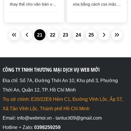
thay thế cho văn bản vừa
xóa bằng cách css mặc
bị xóa bằng cách css mặc
định text-decoration
định text-decoration bằng
bằng line-through gạch
underline gạch dưới chữ
ngang chữ
21
22
23
24
25
CÔNG TY TNHH THƯƠNG MẠI DỊCH VỤ WEB MỚI
Địa chỉ: Số 7A, Đường Thới An 10, Khu phố 3, Phường
Thới An, Quận 12, TP. Hồ Chí Minh
Trụ sở chính: E20/22E6 Hẻm C1, Đường Vĩnh Lộc, Ấp 57,
Xã Tân Vĩnh Lộc, Thành phố Hồ Chí Minh
Email: info@webmoi.vn - tanlucit09@gmail.com
Hotline + Zalo:
0398259259