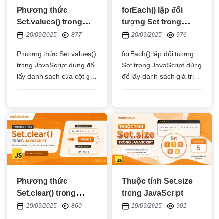
Phương thức
forEach() lặp đối
Set.values() trong
tượng Set trong
JavaScript
JavaScript
20/09/2025
877
20/09/2025
976
Phương thức Set.values()
forEach() lặp đối tượng
trong JavaScript dùng để
Set trong JavaScript dùng
lấy danh sách của cột giá
để lấy danh sách giá trị
trị trong đối tượng Set
trong một đối tượng Set
Phương thức
Thuộc tính Set.size
Set.clear() trong
trong JavaScript
JavaScript
19/09/2025
860
19/09/2025
901