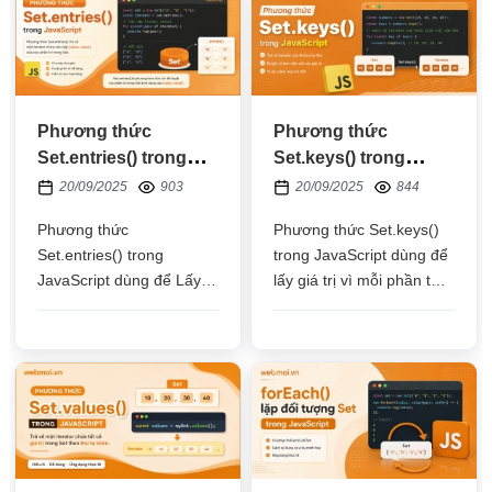
Phương thức
Phương thức
Set.entries() trong
Set.keys() trong
JavaScript
JavaScript
20/09/2025
903
20/09/2025
844
Phương thức
Phương thức Set.keys()
Set.entries() trong
trong JavaScript dùng để
JavaScript dùng để Lấy
lấy giá trị vì mỗi phần tử
từng cặp giá trị - giá trị
chứa cặp giá trị - giá trị
của từng phần tử
nên cột khóa(key) chính
là cột chứa giá trị