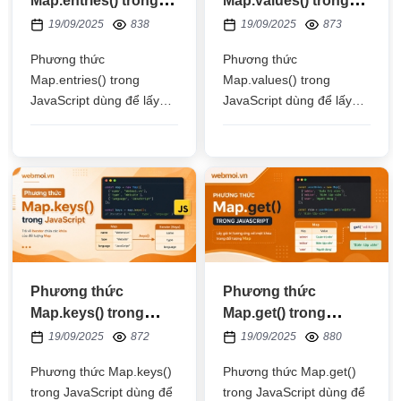
Map.entries() trong
Map.values() trong
JavaScript
JavaScript
19/09/2025
838
19/09/2025
873
Phương thức
Phương thức
Map.entries() trong
Map.values() trong
JavaScript dùng để lấy
JavaScript dùng để lấy
các cặp khóa (key) - giá
danh sách các giá trị
trị (value) trong một đối
(value) trong một đối
tượng Map
tượng Map, có thể dùng
vòng lặp for of để lấy giá
trị
Phương thức
Phương thức
Map.keys() trong
Map.get() trong
JavaScript
JavaScript
19/09/2025
872
19/09/2025
880
Phương thức Map.keys()
Phương thức Map.get()
trong JavaScript dùng để
trong JavaScript dùng để