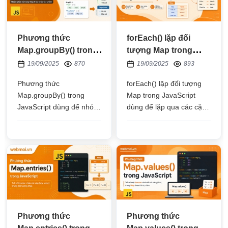
Phương thức
forEach() lặp đối
Map.groupBy() trong
tượng Map trong
JavaScript
JavaScript
19/09/2025
870
19/09/2025
893
Phương thức
forEach() lặp đối tượng
Map.groupBy() trong
Map trong JavaScript
JavaScript dùng để nhóm
dùng để lặp qua các cặp
các phần tử trong một
khóa(key) - giá trị (value)
mảng vào các đối tượng
để lấy từng khóa và giá trị
Map khác nhau
đó trong đối tượng Map
Phương thức
Phương thức