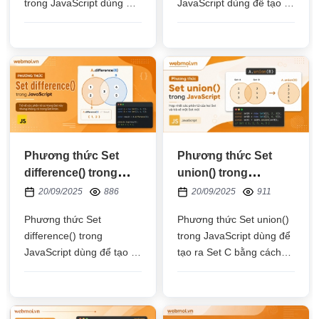
trong JavaScript dùng để
JavaScript dùng để tạo ra
lấy những phần tử có giá
Set C bằng cách lấy các
trị không nằm trên cả Set
phần tử có giá trị nằm ở
A và Set B để tạo ra Set
cả Set A và Set B
C
Phương thức Set
Phương thức Set
difference() trong
union() trong
JavaScript
JavaScript
20/09/2025
886
20/09/2025
911
Phương thức Set
Phương thức Set union()
difference() trong
trong JavaScript dùng để
JavaScript dùng để tạo ra
tạo ra Set C bằng cách
Set C bằng cách lấy các
lấy các phần tử Set A và
phần tử Set A có giá trị
lấy phần tử bên Set B có
không giống với các giá
giá trị không giống bên
trị bên Set B
Set A