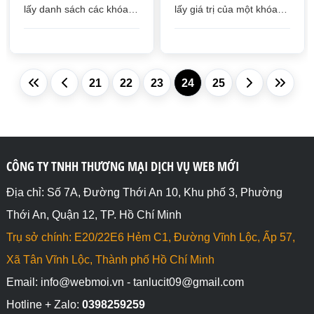
lấy danh sách các khóa
lấy giá trị của một khóa
key trong một đối tượng
(key) trong một đối tượng
Map, có thể dùng vòng
Map
lặp for of để lấy khóa
(key)
21
22
23
24
25
CÔNG TY TNHH THƯƠNG MẠI DỊCH VỤ WEB MỚI
Địa chỉ: Số 7A, Đường Thới An 10, Khu phố 3, Phường
Thới An, Quận 12, TP. Hồ Chí Minh
Trụ sở chính: E20/22E6 Hẻm C1, Đường Vĩnh Lộc, Ấp 57,
Xã Tân Vĩnh Lộc, Thành phố Hồ Chí Minh
Email: info@webmoi.vn - tanlucit09@gmail.com
Hotline + Zalo:
0398259259