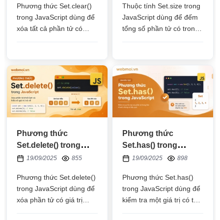
Phương thức Set.clear()
Thuộc tính Set.size trong
trong JavaScript dùng để
JavaScript dùng để đếm
xóa tất cả phần tử có
tổng số phần tử có trong
trong một đối tượng Set
một đối tượng Set
Phương thức
Phương thức
Set.delete() trong
Set.has() trong
JavaScript
JavaScript
19/09/2025
855
19/09/2025
898
Phương thức Set.delete()
Phương thức Set.has()
trong JavaScript dùng để
trong JavaScript dùng để
xóa phần tử có giá trị
kiểm tra một giá trị có tồn
giống với giá trị truyền
tại trong một đối tượng