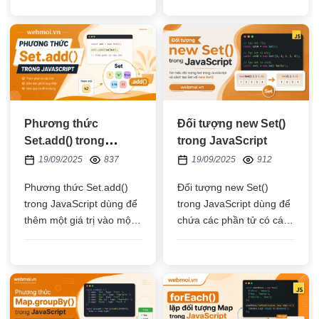
vào trong một đối tượng
Set hay không
Set
Phương thức
Đối tượng new Set()
Set.add() trong
trong JavaScript
JavaScript
19/09/2025
837
19/09/2025
912
Phương thức Set.add()
Đối tượng new Set()
trong JavaScript dùng để
trong JavaScript dùng để
thêm một giá trị vào một
chứa các phần tử có các
đối tượng Set, nếu giá trị
giá trị không được trùng
truyền vào có rồi thì sẽ
nhau và không có khóa
không thêm vào nữa
(key)