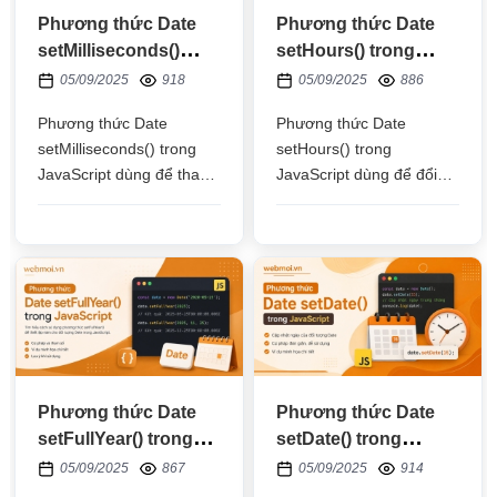
Phương thức Date
Phương thức Date
setMilliseconds()
setHours() trong
trong JavaScript
JavaScript
05/09/2025
918
05/09/2025
886
Phương thức Date
Phương thức Date
setMilliseconds() trong
setHours() trong
JavaScript dùng để thay
JavaScript dùng để đổi
đổi số mili giây của một
giờ của một đối tượng
đối tượng thời gian Date
thời gian Date theo múi
giờ địa phương
Phương thức Date
Phương thức Date
setFullYear() trong
setDate() trong
JavaScript
JavaScript
05/09/2025
867
05/09/2025
914