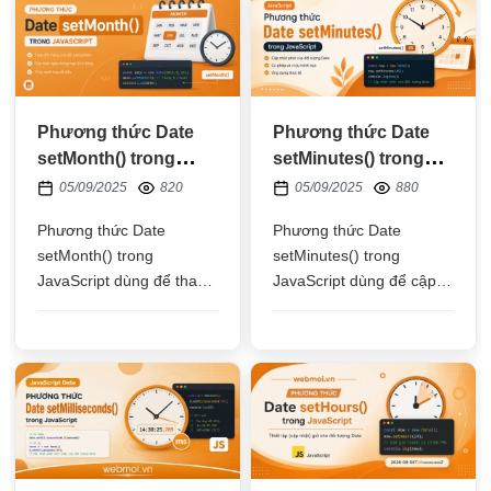
Phương thức Date
Phương thức Date
setMonth() trong
setMinutes() trong
JavaScript
JavaScript
05/09/2025
820
05/09/2025
880
Phương thức Date
Phương thức Date
setMonth() trong
setMinutes() trong
JavaScript dùng để thay
JavaScript dùng để cập
đổi giá trị của tháng trong
nhật số phút trong đối
đối tượng thời gian Date
tượng thời gian Date theo
theo múi giờ địa phương
múi giờ địa phương