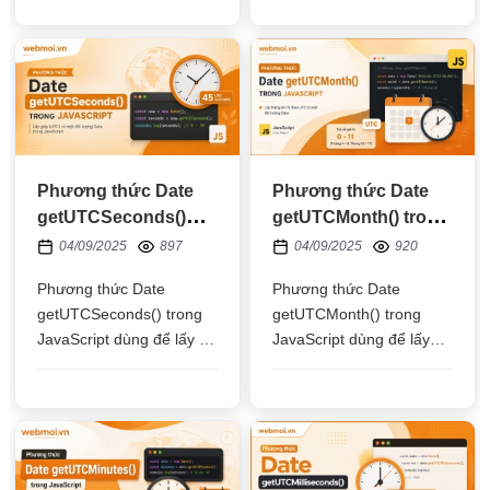
chứa cấu trúc thời gian
thời điểm hiện tại mà
về số mili giây tính từ
không cần qua đối tượng
1/1/1970 tới thời điểm
Date
trong chuỗi
Phương thức Date
Phương thức Date
getUTCSeconds()
getUTCMonth() trong
trong JavaScript
JavaScript
04/09/2025
897
04/09/2025
920
Phương thức Date
Phương thức Date
getUTCSeconds() trong
getUTCMonth() trong
JavaScript dùng để lấy số
JavaScript dùng để lấy
giây theo múi giờ quốc tế
giá trị của các tháng theo
(UTC) dựa vào thời gian
múi giờ quốc tế (UTC)
trong đối tượng Date