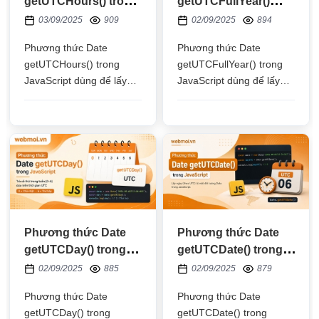
getUTCHours() trong
getUTCFullYear()
JavaScript
trong JavaScript
03/09/2025
909
02/09/2025
894
Phương thức Date
Phương thức Date
getUTCHours() trong
getUTCFullYear() trong
JavaScript dùng để lấy
JavaScript dùng để lấy
giờ theo múi giờ quốc tế
năm theo múi giờ quốc tế
(UTC) dựa vào thời
(UTC) dựa vào thời gian
gian trong đối tượng
trong đối tượng Date.
Date.
Phương thức Date
Phương thức Date
getUTCDay() trong
getUTCDate() trong
JavaScript
JavaScript
02/09/2025
885
02/09/2025
879
Phương thức Date
Phương thức Date
getUTCDay() trong
getUTCDate() trong