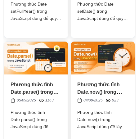
Phương thức Date
Phương thức Date
setFullYear() trong
setDate() trong
JavaScript dùng để quy
JavaScript dùng để quy
định năm cho một đối
định ngày của tháng cho
tượng thời gian Date theo
một đối tượng thời gian
múi giờ địa phương
Date
Phương thức tĩnh
Phương thức tĩnh
Date.parse() trong
Date.now() trong
JavaScript
JavaScript
05/09/2025
1163
04/09/2025
923
Phương thức tĩnh
Phương thức tĩnh
Date.parse() trong
Date.now() trong
JavaScript dùng để
JavaScript dùng để lấy số
chuyển một chuỗi string
mili giây từ 1/1/1970 tới