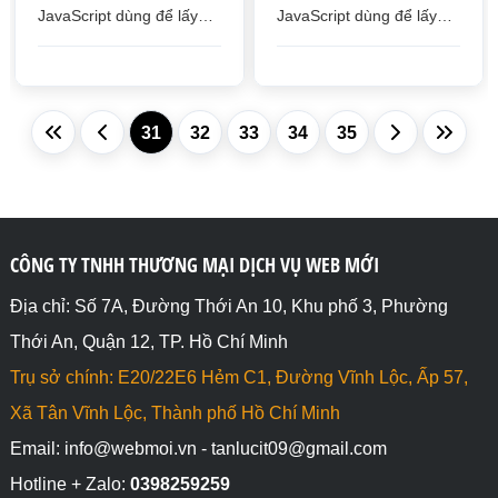
JavaScript dùng để lấy
JavaScript dùng để lấy
giá trị của thứ trong tuần
ngày theo múi giờ quốc
theo múi giờ quốc tế
tế (UTC) dựa vào thời
(UTC)
gian trong đối tượng Date
31
32
33
34
35
CÔNG TY TNHH THƯƠNG MẠI DỊCH VỤ WEB MỚI
Địa chỉ: Số 7A, Đường Thới An 10, Khu phố 3, Phường
Thới An, Quận 12, TP. Hồ Chí Minh
Trụ sở chính: E20/22E6 Hẻm C1, Đường Vĩnh Lộc, Ấp 57,
Xã Tân Vĩnh Lộc, Thành phố Hồ Chí Minh
Email: info@webmoi.vn - tanlucit09@gmail.com
Hotline + Zalo:
0398259259