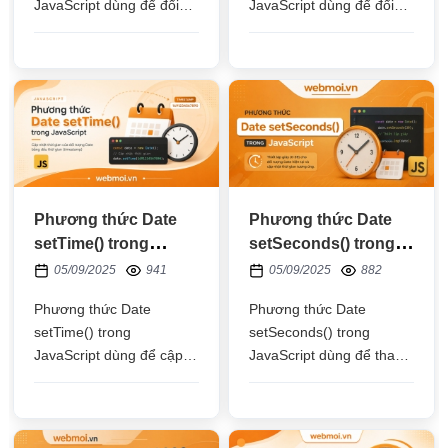
JavaScript dùng để đổi
JavaScript dùng để đổi
năm của một đối tượng
ngày của một đối tượng
thời gian Date thành múi
thời gian Date thành múi
giờ quốc tế (UTC)
giờ quốc tế (UTC)
Phương thức Date
Phương thức Date
setTime() trong
setSeconds() trong
JavaScript
JavaScript
05/09/2025
941
05/09/2025
882
Phương thức Date
Phương thức Date
setTime() trong
setSeconds() trong
JavaScript dùng để cập
JavaScript dùng để thay
nhật thời gian bằng số
đổi số giây trong đối
mili giây cho một đối
tượng thời gian Date theo
tượng thời gian Date
múi giờ địa phương