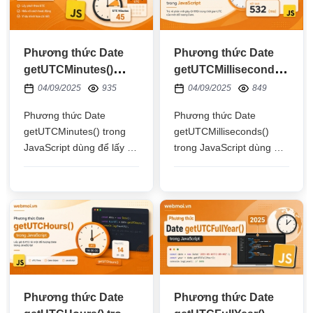
Phương thức Date
Phương thức Date
getUTCMinutes()
getUTCMilliseconds()
trong JavaScript
trong JavaScript
04/09/2025
935
04/09/2025
849
Phương thức Date
Phương thức Date
getUTCMinutes() trong
getUTCMilliseconds()
JavaScript dùng để lấy số
trong JavaScript dùng để
phút theo múi giờ quốc tế
lấy số mili giây theo múi
(UTC) dựa vào thời gian
giờ quốc tế (UTC) dựa
trong đối tượng Date
vào thời gian trong đối
tượng Date
Phương thức Date
Phương thức Date