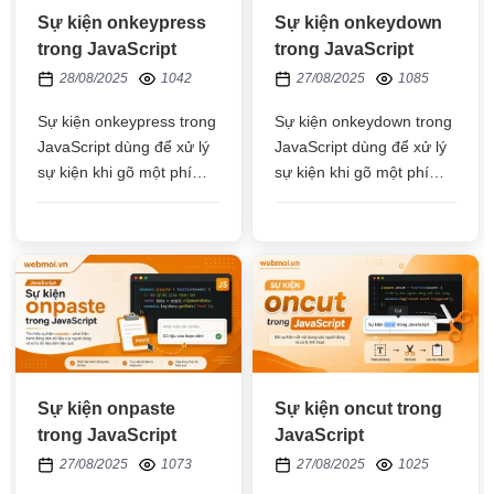
Sự kiện onkeypress
Sự kiện onkeydown
trong JavaScript
trong JavaScript
28/08/2025
1042
27/08/2025
1085
Sự kiện onkeypress trong
Sự kiện onkeydown trong
JavaScript dùng để xử lý
JavaScript dùng để xử lý
sự kiện khi gõ một phím
sự kiện khi gõ một phím
bất kì vào ô input của thẻ
bất kì vào ô input của thẻ
HTML
HTML
Sự kiện onpaste
Sự kiện oncut trong
trong JavaScript
JavaScript
27/08/2025
1073
27/08/2025
1025