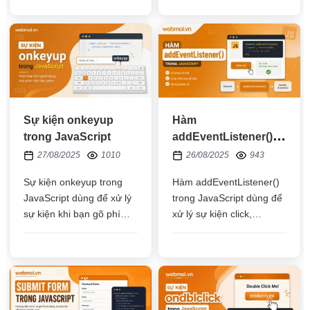
nội dung trong phần tử
trong HTML
HTML
Sự kiện onkeyup
Hàm
trong JavaScript
addEventListener()
trong JavaScript
27/08/2025
1010
26/08/2025
943
Sự kiện onkeyup trong
Hàm addEventListener()
JavaScript dùng để xử lý
trong JavaScript dùng để
sự kiện khi bạn gõ phím
xử lý sự kiện click,
nhưng lúc bạn nhã phím
change, keyup,... cho các
ra sẽ được kích hoạt
đối tượng HTML