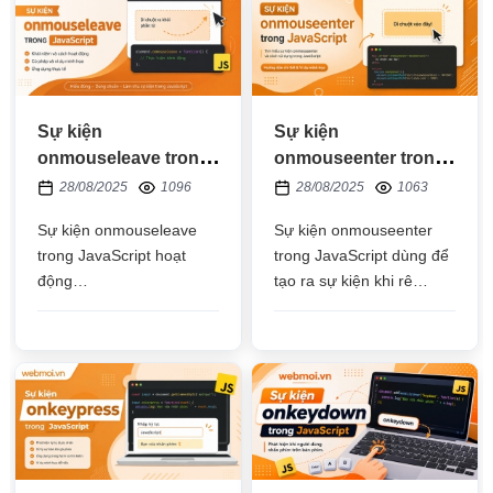
Sự kiện
Sự kiện
onmouseleave trong
onmouseenter trong
JavaScript
JavaScript
28/08/2025
1096
28/08/2025
1063
Sự kiện onmouseleave
Sự kiện onmouseenter
trong JavaScript hoạt
trong JavaScript dùng để
động
tạo ra sự kiện khi rê
như onmouseout dùng để
chuột vào một thẻ HTML
tạo sự kiện sau khi người
dùng bỏ rê chuột khỏi thẻ
HTML