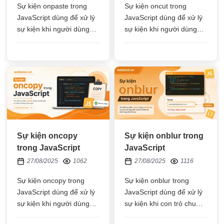
Sự kiện onpaste trong
Sự kiện oncut trong
JavaScript dùng để xử lý
JavaScript dùng để xử lý
sự kiện khi người dùng
sự kiện khi người dùng
thực hiện hành vi paste
thực hiện hành vi cắt
nội dung đã copy vào
(cut) nội dung trong phần
phần tử HTML
tử HTML
Sự kiện oncopy
Sự kiện onblur trong
trong JavaScript
JavaScript
27/08/2025
1062
27/08/2025
1116
Sự kiện oncopy trong
Sự kiện onblur trong
JavaScript dùng để xử lý
JavaScript dùng để xử lý
sự kiện khi người dùng
sự kiện khi con trỏ chuột
thực hiện hành vi copy
rời khỏi ô input