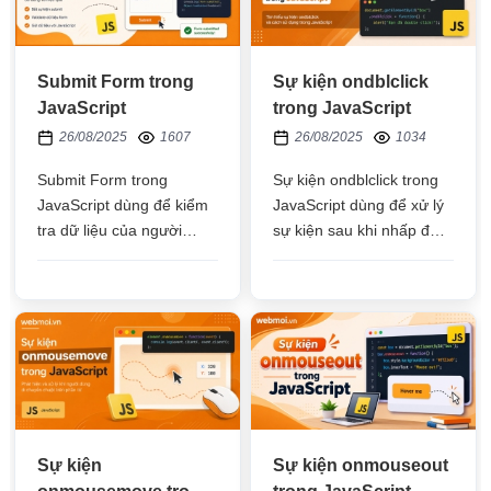
Submit Form trong
Sự kiện ondblclick
JavaScript
trong JavaScript
26/08/2025
1607
26/08/2025
1034
Submit Form trong
Sự kiện ondblclick trong
JavaScript dùng để kiểm
JavaScript dùng để xử lý
tra dữ liệu của người
sự kiện sau khi nhấp đúp
dùng nhập vào trước khi
chuột vào phần tử HTML
gửi yêu cầu đến máy chủ
Sự kiện
Sự kiện onmouseout