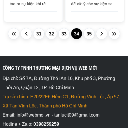
tạo ra sự kiện khi rê
để xử lý các sự kiện sau
chuột vào một thẻ HTML
khi người dùng chọn các
phần tử trong thẻ select
31
32
33
34
35
CÔNG TY TNHH THƯƠNG MẠI DỊCH VỤ WEB MỚI
Địa chỉ: Số 7A, Đường Thới An 10, Khu phố 3, Phường
Thới An, Quận 12, TP. Hồ Chí Minh
Trụ sở chính: E20/22E6 Hẻm C1, Đường Vĩnh Lộc, Ấp 57,
Xã Tân Vĩnh Lộc, Thành phố Hồ Chí Minh
Email: info@webmoi.vn - tanlucit09@gmail.com
Hotline + Zalo:
0398259259