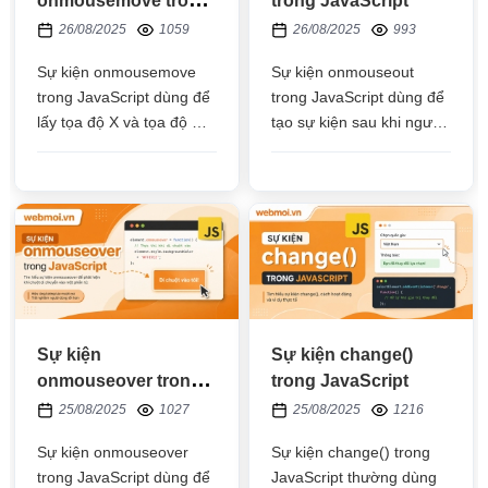
onmousemove trong
trong JavaScript
JavaScript
26/08/2025
1059
26/08/2025
993
Sự kiện onmousemove
Sự kiện onmouseout
trong JavaScript dùng để
trong JavaScript dùng để
lấy tọa độ X và tọa độ Y
tạo sự kiện sau khi người
của con trỏ chuột mỗi khi
dùng bỏ rê chuột khỏi thẻ
di chuyển con chuột
HTML
Sự kiện
Sự kiện change()
onmouseover trong
trong JavaScript
JavaScript
25/08/2025
1027
25/08/2025
1216
Sự kiện onmouseover
Sự kiện change() trong
trong JavaScript dùng để
JavaScript thường dùng