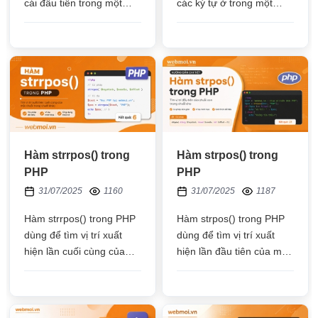
cái đầu tiên trong một
các ký tự ở trong một
chuỗi và trả kết quả về
chuỗi và trả kết quả về
một chuỗi mới mà không
một chuỗi mới mà không
làm thay đổi chuỗi gốc
làm thay đổi chuỗi gốc
Hàm strrpos() trong
Hàm strpos() trong
PHP
PHP
31/07/2025
1160
31/07/2025
1187
Hàm strrpos() trong PHP
Hàm strpos() trong PHP
dùng để tìm vị trí xuất
dùng để tìm vị trí xuất
hiện lần cuối cùng của
hiện lần đầu tiên của một
một chuỗi con nằm trong
chuỗi con nằm trong một
một chuỗi gốc
chuỗi lớn, hàm này tính
cả số ký tự có dấu và
khoảng trắng