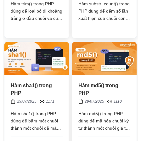
Hàm trim() trong PHP
Hàm substr_count() trong
dùng để loại bỏ đi khoảng
PHP dùng để đếm số lần
trắng ở đầu chuỗi và cuối
xuất hiện của chuỗi con
chuỗi, ở bất kỳ đâu trong
trong một chuỗi lớn có
chuỗi, chỉ để lại 1 khoảng
điều kiện về vị trí cần
trắng bình thường
đếm
Hàm sha1() trong
Hàm md5() trong
PHP
PHP
29/07/2025
1171
29/07/2025
1110
Hàm sha1() trong PHP
Hàm md5() trong PHP
dùng để băm một chuỗi
dùng để mã hóa chuỗi ký
thành một chuỗi đã mã
tự thành một chuỗi giá trị
hóa, chuỗi mã hóa sẽ
băm gồm 32 ký tự, hàm