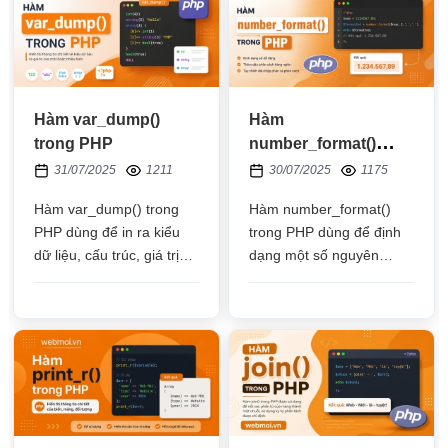
Hàm var_dump()
Hàm
trong PHP
number_format()
trong PHP
31/07/2025
1211
30/07/2025
1175
Hàm var_dump() trong
Hàm number_format()
PHP dùng để in ra kiểu
trong PHP dùng để định
dữ liệu, cấu trúc, giá trị
dạng một số nguyên
của một biến, biến đó
hoặc số thập phân thành
chứa dữ liệu của các kiểu
một chuỗi và được tách
dữ liệu khác nhau
bằng dấu phẩy hoặc dấu
chấm