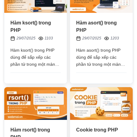
Hàm ksort() trong
Hàm asort() trong
PHP
PHP
29/07/2025
1103
29/07/2025
1203
Hàm ksort() trong PHP
Hàm asort() trong PHP
dùng để sắp xếp các
dùng để sắp xếp các
phần tử trong một mảng
phần tử trong một mảng
theo Khóa (Key) tăng dần
theo giá trị tăng dần và
không xóa bỏ khóa (key)
Hàm rsort() trong
Cookie trong PHP