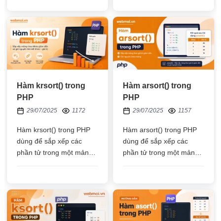
có 40 ký tự hoặc 20 ký tự
này bảo mật kém
Hàm krsort() trong
Hàm arsort() trong
PHP
PHP
29/07/2025
1172
29/07/2025
1157
Hàm krsort() trong PHP
Hàm arsort() trong PHP
dùng để sắp xếp các
dùng để sắp xếp các
phần tử trong một mảng
phần tử trong một mảng
theo Khóa
theo giá trị giảm dần và
(Key) giảm dần
không xóa bỏ khóa (key)