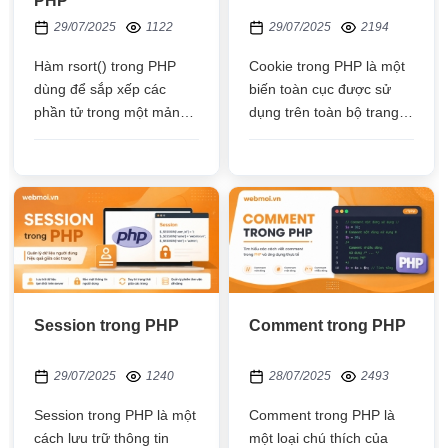
PHP
29/07/2025
1122
29/07/2025
2194
Hàm rsort() trong PHP
Cookie trong PHP là một
dùng để sắp xếp các
biến toàn cục được sử
phần tử trong một mảng
dụng trên toàn bộ trang
theo giá trị giảm dần và
web khi được khởi
xóa bỏ khóa (key) đặt lại
tạo, Cookie được tạo sẽ
khóa (key) mới
được lưu trữ trên máy
tính của máy khách
Session trong PHP
Comment trong PHP
29/07/2025
1240
28/07/2025
2493
Session trong PHP là một
Comment trong PHP là
cách lưu trữ thông tin
một loại chú thích của