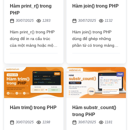
Hàm print_r() trong
Hàm join() trong PHP
PHP
30/07/2025
1283
30/07/2025
1132
Hàm print_r() trong PHP
Hàm join() trong PHP
dùng để in ra cấu trúc
dùng để ghép những
của một mảng hoặc một
phần tử có trong mảng
đối tượng, bao gồm khóa
thành một chuỗi mới,
và giá trị của các phần tử
ghép bởi ký tự đưa vào
như: khoảng trắng, dấu
gạch ngang
Hàm trim() trong PHP
Hàm substr_count()
trong PHP
30/07/2025
1198
30/07/2025
1181