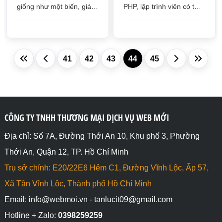
giống như một biến, giá
PHP, lập trình viên có thể
trị của session sẽ được
chú thích bằng một dòng
truy cập trên toàn website
hoặc nhiều dòng, những
và sẽ mất đi sau khi đóng
dòng chú thích không
trình duyệt
tham gia thực thi code
41
42
43
44
45
CÔNG TY TNHH THƯƠNG MẠI DỊCH VỤ WEB MỚI
Địa chỉ: Số 7A, Đường Thới An 10, Khu phố 3, Phường
Thới An, Quận 12, TP. Hồ Chí Minh
Trụ sở chính: E20/22E6 Hẻm C1, Đường Vĩnh Lộc, Ấp 57,
Xã Tân Vĩnh Lộc, Thành phố Hồ Chí Minh
Email: info@webmoi.vn - tanlucit09@gmail.com
Hotline + Zalo:
0398259259