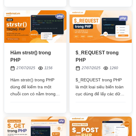
sử dụng cho toàn bộ
truyền vào số mili giây
website
Hàm strstr() trong
$_REQUEST trong
PHP
PHP
27/07/2025
1156
27/07/2025
1260
Hàm strstr() trong PHP
$_REQUEST trong PHP
dùng để kiểm tra một
là một loại siêu biến toàn
chuỗi con có nằm trong
cục dùng để lấy các dữ
một gốc hay không, nếu
liệu từ giao tiếp HTTP, nó
có thì nó sẽ trả về một
có thể thay thế các
phần của chuỗi lớn
phương thức Cookie,
GET, POST