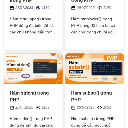
trong PHP
trong PHP
27/07/2025
1180
26/07/2025
1193
Hàm strtoupper() trong
Hàm strtolower() trong
PHP dùng để biến tất cả
PHP dùng để biến tất cả
các chữ không dấu trong
các chữ trong chuỗi gốc
chuỗi gốc thành chữ hoa
thành chữ thường và đưa
hết rồi trả kết quả
vào một chuỗi mới mà
về chuỗi mới
không làm thay đổi chuỗi
gốc
Hàm strlen() trong
Hàm substr() trong
PHP
PHP
26/07/2025
1109
26/07/2025
1091
Hàm strlen() trong PHP
Hàm substr() trong PHP
dùng để tính độ dài của
dùng để cắt một chuỗi