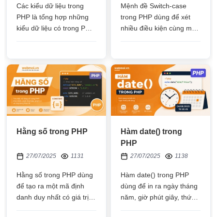
Các kiểu dữ liệu trong
Mệnh đề Switch-case
PHP là tổng hợp những
trong PHP dùng để xét
kiểu dữ liệu có trong PHP
nhiều điều kiện cùng một
như: số nguyên (integer),
lúc, nếu thỏa điều kiện thì
số thực (float), chuỗi
sẽ chạy đoạn code thuộc
(string), boolean, mảng
điều kiện đó
(array)
Hằng số trong PHP
Hàm date() trong
PHP
27/07/2025
1131
27/07/2025
1138
Hằng số trong PHP dùng
Hàm date() trong PHP
để tạo ra một mã định
dùng để in ra ngày tháng
danh duy nhất có giá trị,
năm, giờ phút giây, thứ
mã định danh đó sẽ được
trong tuần bằng cách