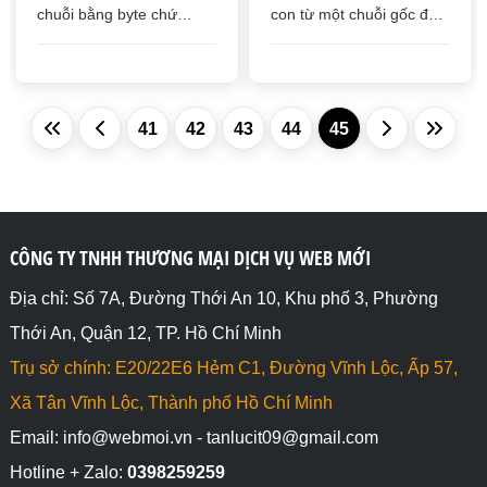
chuỗi bằng byte chứ
con từ một chuỗi gốc để
không phải tính tổng số
tạo ra một chuỗi mới mà
ký tự
không làm thay đổi chuỗi
gốc
41
42
43
44
45
CÔNG TY TNHH THƯƠNG MẠI DỊCH VỤ WEB MỚI
Địa chỉ: Số 7A, Đường Thới An 10, Khu phố 3, Phường
Thới An, Quận 12, TP. Hồ Chí Minh
Trụ sở chính: E20/22E6 Hẻm C1, Đường Vĩnh Lộc, Ấp 57,
Xã Tân Vĩnh Lộc, Thành phố Hồ Chí Minh
Email: info@webmoi.vn - tanlucit09@gmail.com
Hotline + Zalo:
0398259259