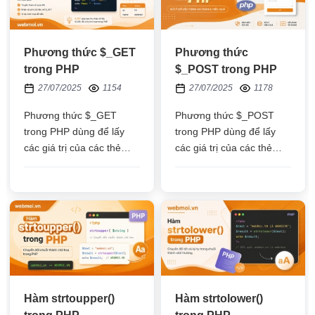
Phương thức $_GET
Phương thức
trong PHP
$_POST trong PHP
27/07/2025
1154
27/07/2025
1178
Phương thức $_GET
Phương thức $_POST
trong PHP dùng để lấy
trong PHP dùng để lấy
các giá trị của các thẻ
các giá trị của các thẻ
như input, textarea,
như input, textarea,
select,... khi submit form
select,... khi submit form
gửi đi
gửi đi
Hàm strtoupper()
Hàm strtolower()