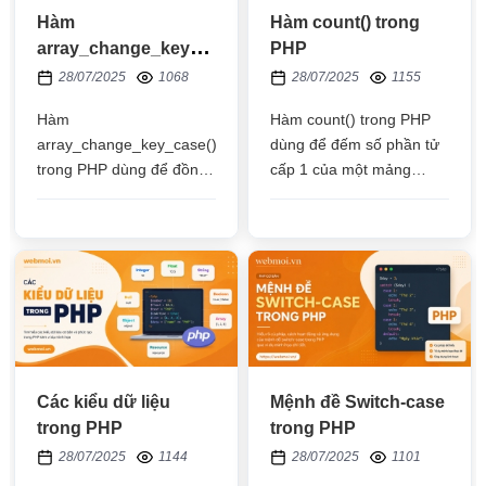
Hàm
Hàm count() trong
array_change_key_case()
PHP
trong PHP
28/07/2025
1068
28/07/2025
1155
Hàm
Hàm count() trong PHP
array_change_key_case()
dùng để đếm số phần tử
trong PHP dùng để đồng
cấp 1 của một mảng
bộ tên của khóa (key)
hoặc đếm số phần tử ở
trong một mảng về hết
tất cả các cấp của một
chữ hoa hoặc về hết chữ
mảng
thường
Các kiểu dữ liệu
Mệnh đề Switch-case
trong PHP
trong PHP
28/07/2025
1144
28/07/2025
1101