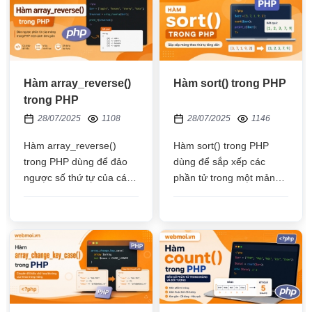
Hàm array_reverse()
Hàm sort() trong PHP
trong PHP
28/07/2025
1108
28/07/2025
1146
Hàm array_reverse()
Hàm sort() trong PHP
trong PHP dùng để đảo
dùng để sắp xếp các
ngược số thứ tự của các
phần tử trong một mảng
phần tử có trong một
theo giá trị tăng dần và
mảng, trả về mảng mới
xóa bỏ khóa (key) đặt lại
được đảo ngược
khóa (key) mới