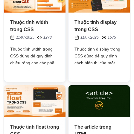
Thuộc tính width
Thuộc tính display
trong CSS
trong CSS
11/07/2025
1273
11/07/2025
1575
Thuộc tính width trong
Thuộc tính display trong
CSS dùng để quy định
CSS dùng để quy định
chiều rộng cho các phần
cách hiển thị của một
tử HTML như thẻ div,
phần tử HTML hoặc các
img, p, input,... bằng đơn
phần tử HTML con nằm
vị px, phần trăm, auto
trong phần tử HTML cha
Thuộc tính float trong
Thẻ article trong