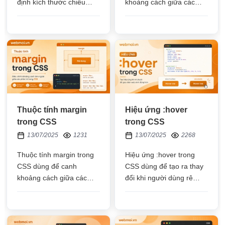
định kích thước chiều
khoảng cách giữa các
cao của một dòng văn
cạnh của một thẻ HTML
bản trong phần tử HTML
với các phần tử con nằm
trong thẻ đó
Thuộc tính margin
Hiệu ứng :hover
trong CSS
trong CSS
13/07/2025
1231
13/07/2025
2268
Thuộc tính margin trong
Hiệu ứng :hover trong
CSS dùng để canh
CSS dùng để tạo ra thay
khoảng cách giữa các
đổi khi người dùng rê
cạnh của thẻ HTML với
chuột vào một thẻ HTML
phần tử cha hoặc
nào đó, giúp cho trải
với phần tử HTML khác
nghiệm người dùng