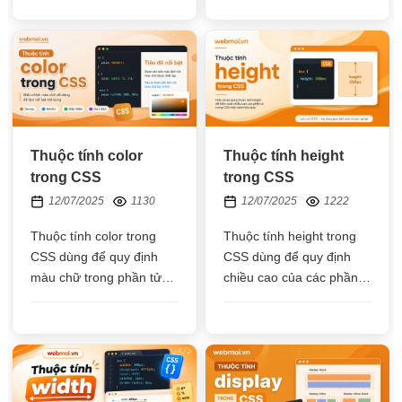
HTML
trăm, medium, các kiểu
về large
Thuộc tính color
Thuộc tính height
trong CSS
trong CSS
12/07/2025
1130
12/07/2025
1222
Thuộc tính color trong
Thuộc tính height trong
CSS dùng để quy định
CSS dùng để quy định
màu chữ trong phần tử
chiều cao của các phần
HTML, giá trị có thể là mã
tử HTML như thẻ div, p,
màu, tên màu bằng tiếng
img,... bằng đơn vị px,
anh, hệ màu:
phần trăm, auto, vh
rgb, rgba, hsl, hsla