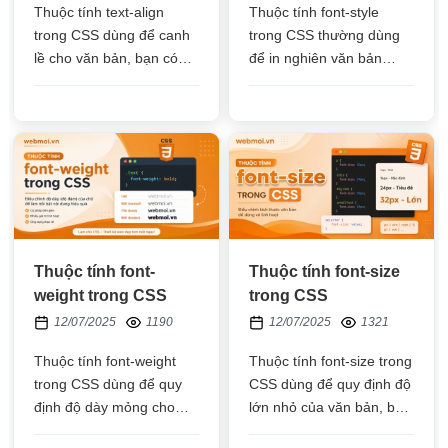
Thuộc tính text-align
Thuộc tính font-style
trong CSS dùng để canh
trong CSS thường dùng
lề cho văn bản, bạn có
để in nghiên văn bản
thể canh lề trái, lề phải,
trong phần tử HTML
canh đều 2 bên, canh
bằng giá trị italic
giữa cho văn bản
hoặc oblique
Thuộc tính font-
Thuộc tính font-size
weight trong CSS
trong CSS
12/07/2025
1190
12/07/2025
1321
Thuộc tính font-weight
Thuộc tính font-size trong
trong CSS dùng để quy
CSS dùng để quy định độ
định độ dày mỏng cho
lớn nhỏ của văn bản, bạn
văn bản trong phần tử
có thể dùng px, phần