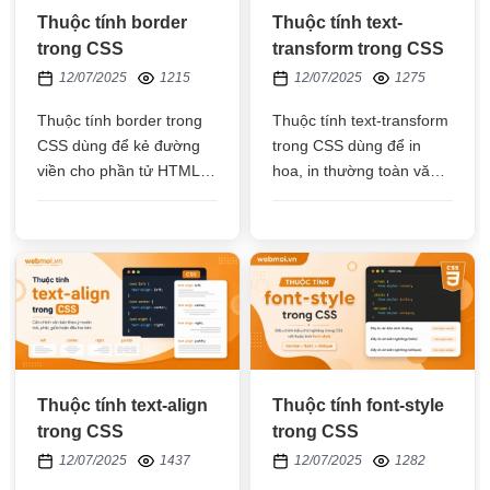
Thuộc tính border
Thuộc tính text-
trong CSS
transform trong CSS
12/07/2025
1215
12/07/2025
1275
Thuộc tính border trong
Thuộc tính text-transform
CSS dùng để kẻ đường
trong CSS dùng để in
viền cho phần tử HTML
hoa, in thường toàn văn
bao gồm: chiều rộng,
bản, in hoa chữ cái đầu
kiểu đường viền, màu sắc
tiên của mỗi từ trên văn
bản trong phần tử HTML
Thuộc tính text-align
Thuộc tính font-style
trong CSS
trong CSS
12/07/2025
1437
12/07/2025
1282