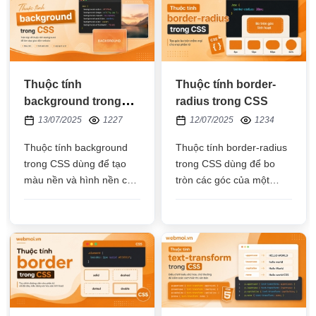
Thuộc tính
Thuộc tính border-
background trong
radius trong CSS
CSS
13/07/2025
1227
12/07/2025
1234
Thuộc tính background
Thuộc tính border-radius
trong CSS dùng để tạo
trong CSS dùng để bo
màu nền và hình nền cho
tròn các góc của một
thẻ HTML, giúp hình nền
phần tử HTML, đơn vị
của HTML trở nên đẹp
thường dùng là px, %,
hơn
em,...