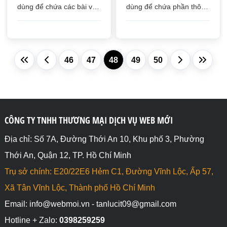
dùng để chứa các bài viết
dùng để chứa phần thông
liên quan và nằm bên
tin dưới cùng của
cạnh nội dung chính của
website, giúp các công cụ
bài viết
tìm kiếm dễ dàng tìm các
thông tin
46
47
48
49
50
CÔNG TY TNHH THƯƠNG MẠI DỊCH VỤ WEB MỚI
Địa chỉ: Số 7A, Đường Thới An 10, Khu phố 3, Phường
Thới An, Quận 12, TP. Hồ Chí Minh
Trụ sở chính: E20/22E6 Hẻm C1, Đường Vĩnh Lộc, Ấp 57,
Xã Tân Vĩnh Lộc, Thành phố Hồ Chí Minh
Email: info@webmoi.vn - tanlucit09@gmail.com
Hotline + Zalo:
0398259259