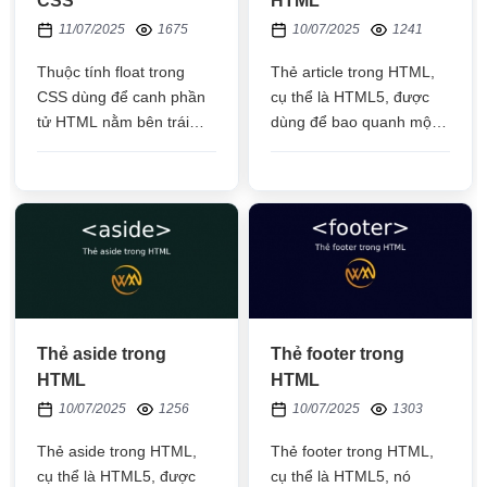
CSS
HTML
11/07/2025
1675
10/07/2025
1241
Thuộc tính float trong
Thẻ article trong HTML,
CSS dùng để canh phần
cụ thể là HTML5, được
tử HTML nằm bên trái
dùng để bao quanh một
hoặc canh phần tử HTML
bài viết cụ thể, giúp các
nằm bên phải
công cụ dễ dàng tìm
được nội dung
Thẻ aside trong
Thẻ footer trong
HTML
HTML
10/07/2025
1256
10/07/2025
1303
Thẻ aside trong HTML,
Thẻ footer trong HTML,
cụ thể là HTML5, được
cụ thể là HTML5, nó