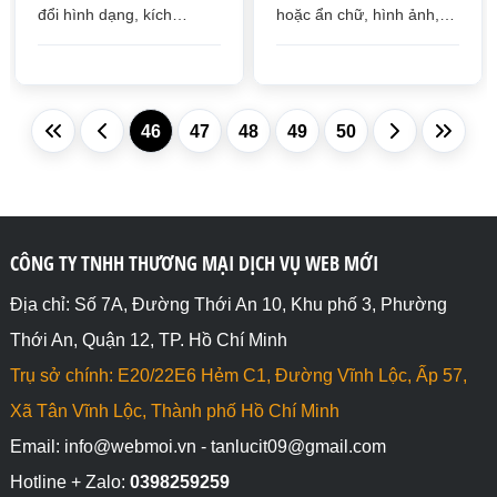
đổi hình dạng, kích
hoặc ẩn chữ, hình ảnh,
thước, vị trí và hướng của
background,... từ các thẻ
một phần tử HTML
HTML
46
47
48
49
50
CÔNG TY TNHH THƯƠNG MẠI DỊCH VỤ WEB MỚI
Địa chỉ: Số 7A, Đường Thới An 10, Khu phố 3, Phường
Thới An, Quận 12, TP. Hồ Chí Minh
Trụ sở chính: E20/22E6 Hẻm C1, Đường Vĩnh Lộc, Ấp 57,
Xã Tân Vĩnh Lộc, Thành phố Hồ Chí Minh
Email: info@webmoi.vn - tanlucit09@gmail.com
Hotline + Zalo:
0398259259