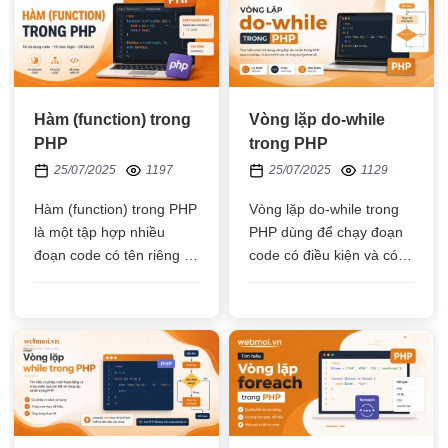
Hàm (function) trong
Vòng lặp do-while
PHP
trong PHP
25/07/2025
1197
25/07/2025
1129
Hàm (function) trong PHP
Vòng lặp do-while trong
là một tập hợp nhiều
PHP dùng để chạy đoạn
đoạn code có tên riêng rõ
code có điều kiện và có
ràng nhằm thực hiện một
lặp đi lặp lại nếu thỏa
chức năng nhất định, sau
điều kiện, nó thực hiện
đó trả về kết quả chính
hành động trước rồi mới
xác
tới điều kiện sau