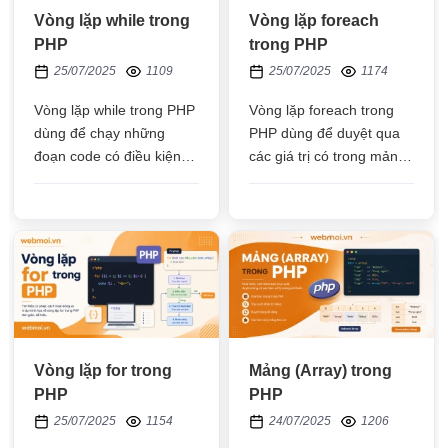
Vòng lặp while trong
Vòng lặp foreach
PHP
trong PHP
25/07/2025
1109
25/07/2025
1174
Vòng lặp while trong PHP
Vòng lặp foreach trong
dùng để chạy những
PHP dùng để duyệt qua
đoạn code có điều kiện,
các giá trị có trong mảng,
nếu điều kiện còn đúng
mỗi lần lặp sẽ lấy được 1
thì sẽ lặp lại đoạn code
giá trị và những lần kế
cần xử lý
tiếp sẽ lấy ra các giá trị
tiếp theo
Vòng lặp for trong
Mảng (Array) trong
PHP
PHP
25/07/2025
1154
24/07/2025
1206