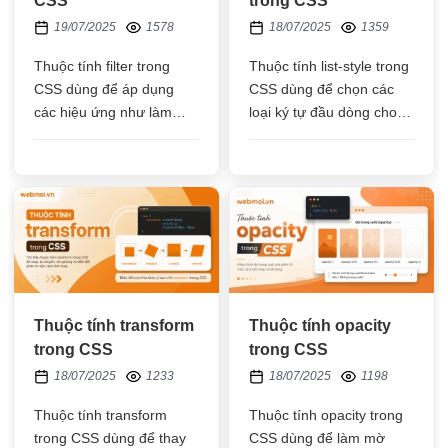
CSS
trong CSS
19/07/2025
1578
18/07/2025
1359
Thuộc tính filter trong
Thuộc tính list-style trong
CSS dùng để áp dụng
CSS dùng để chọn các
các hiệu ứng như làm
loại ký tự đầu dòng cho
mờ, thay đổi độ sáng, độ
thẻ li như: hình tròn, hình
tương phản,.... lên các
vuông, con số, chữ số,
thẻ HTML
chữ la mã
Thuộc tính transform
Thuộc tính opacity
trong CSS
trong CSS
18/07/2025
1233
18/07/2025
1198
Thuộc tính transform
Thuộc tính opacity trong
trong CSS dùng để thay
CSS dùng để làm mờ