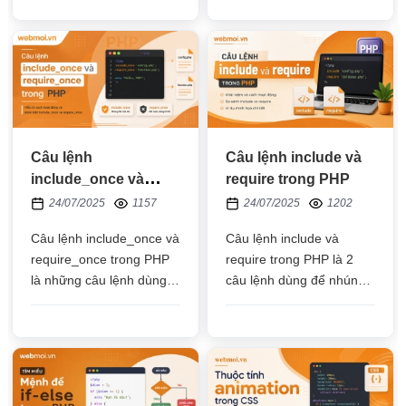
giúp xuất ra các kết quả
trong biến sẽ thay đổi
sau các phép tính, các
được trong quá trình hoạt
hàm,...
động
Câu lệnh
Câu lệnh include và
include_once và
require trong PHP
require_once trong
24/07/2025
1157
24/07/2025
1202
PHP
Câu lệnh include_once và
Câu lệnh include và
require_once trong PHP
require trong PHP là 2
là những câu lệnh dùng
câu lệnh dùng để nhúng
để nhúng file khác vào
file php vào một file php
file hiện tại và mỗi file chỉ
khác, nếu file nhúng
được nhúng một lần
không tồn tại thì include
sẽ đưa ra cảnh báo