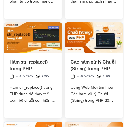
phần tử có trong mảng
thành mảng, tách nhau
thành một chuỗi mới,
bởi ký tự truyền vào, ký
ghép bởi ký tự đưa vào
tự đó có thể là khoảng
như: khoảng trắng, dấu
cách, dấu gạch ngang
gạch ngang
Hàm str_replace()
Các hàm xử lý Chuỗi
trong PHP
(String) trong PHP
26/07/2025
1195
26/07/2025
1189
Hàm str_replace() trong
Cùng Web Mới tìm hiểu
PHP dùng để thay thế
Các hàm xử lý Chuỗi
toàn bộ chuỗi con hiện tại
(String) trong PHP để
bằng một chuỗi con mới,
tăng khả năng xử lý các
hàm phân biệt chữ hoa
chuổi hiệu quả trong quá
chữ thường
trình lập trình code PHP