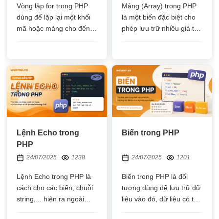
Vòng lặp for trong PHP
Mảng (Array) trong PHP
dùng để lặp lại một khối
là một biến đặc biệt cho
mã hoặc mảng cho đến
phép lưu trữ nhiều giá trị
khi điều kiện không còn
khác nhau trên cùng một
đúng nữa, thường dùng
biến, thông qua chỉ số
khi đã biết trước số lần
index hoặc key để lấy
lặp
được giá trị trong mảng
Lệnh Echo trong
Biến trong PHP
PHP
24/07/2025
1238
24/07/2025
1201
Lệnh Echo trong PHP là
Biến trong PHP là đối
cách cho các biến, chuỗi
tượng dùng để lưu trữ dữ
string,... hiện ra ngoài
liệu vào đó, dữ liệu có thể
cho người dùng xem,
là kiểu chữ, số,... dữ liệu