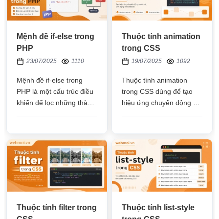
Mệnh đề if-else trong
Thuộc tính animation
PHP
trong CSS
23/07/2025
1110
19/07/2025
1092
Mệnh đề if-else trong
Thuộc tính animation
PHP là một cấu trúc điều
trong CSS dùng để tạo
khiển để lọc những thành
hiệu ứng chuyển động vị
phần đủ điều kiện cần
trí, trạng thái css cho các
lấy, giúp lập trình viên lấy
phần tử HTML
được những dữ liệu, kết
quả phù hợp
Thuộc tính filter trong
Thuộc tính list-style