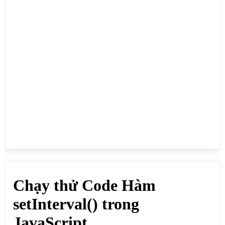
 alert("Xin chào!");

}

// Tạo function riêng rồi nhúng tên function đó và 
hàm setInterval, ở đây mình xét thời gian chờ là 3 
giây, cứ sau mỗi 3 giây sẽ hiện thông báo, nếu bạn 
tắt đi thì 3 giây sau nó hiện lại

setInterval(loiChao, 3000);

// Hoặc nhúng trực tiếp function vào setInterval, ở 
đây mình tạm ẩn

//setInterval(function loiChao() {

//alert("Xin chào!");

//}, 3000);

</script>

</body>

</html>