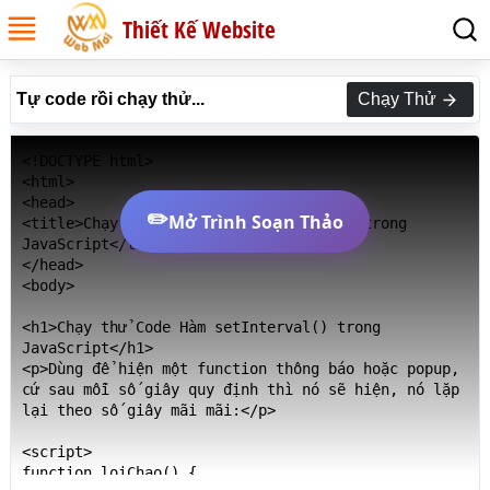
Thiết Kế Website
Tự code rồi chạy thử...
Chạy Thử
<!DOCTYPE html>

<html>

<head>

✏️
Mở Trình Soạn Thảo
<title>Chạy thử Code Hàm setInterval() trong 
JavaScript</title>

</head>

<body>

<h1>Chạy thử Code Hàm setInterval() trong 
JavaScript</h1>

<p>Dùng để hiện một function thông báo hoặc popup, 
cứ sau mỗi số giây quy định thì nó sẽ hiện, nó lặp 
lại theo số giây mãi mãi:</p>

<script>

function loiChao() {
