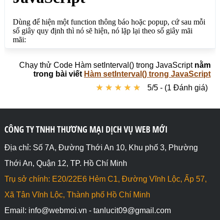
Chạy thử Code Hàm setInterval() trong JavaScript
nằm
trong bài viết
Hàm setInterval() trong JavaScript
★
★
★
★
★
★
★
★
★
★
5/5 - (1 Đánh giá)
CÔNG TY TNHH THƯƠNG MẠI DỊCH VỤ WEB MỚI
Địa chỉ: Số 7A, Đường Thới An 10, Khu phố 3, Phường
Thới An, Quận 12, TP. Hồ Chí Minh
Trụ sở chính: E20/22E6 Hẻm C1, Đường Vĩnh Lộc, Ấp 57,
Xã Tân Vĩnh Lộc, Thành phố Hồ Chí Minh
Email: info@webmoi.vn - tanlucit09@gmail.com