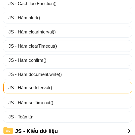
JS - Cách tạo Function()
JS - Hàm alert()
JS - Hàm clearInterval()
JS - Hàm clearTimeout()
JS - Hàm confirm()
JS - Hàm document.write()
JS - Hàm setInterval()
JS - Hàm setTimeout()
JS - Toán tử
JS - Kiểu dữ liệu
WM