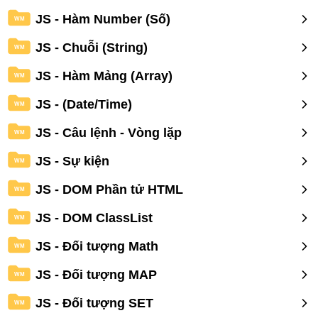
JS - Hàm Number (Số)
WM
JS - Chuỗi (String)
WM
JS - Hàm Mảng (Array)
WM
JS - (Date/Time)
WM
JS - Câu lệnh - Vòng lặp
WM
JS - Sự kiện
WM
JS - DOM Phần tử HTML
WM
JS - DOM ClassList
WM
JS - Đối tượng Math
WM
JS - Đối tượng MAP
WM
JS - Đối tượng SET
WM