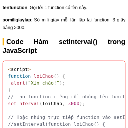
tenfunction
: Gọi tới 1 function có tên này.
somiligiaylap
: Số mili giây mỗi lần lặp lại function, 3 giây
bằng 3000.
Code Hàm setInterval() trong
JavaScript
<
script
>
function
loiChao
(
)
{
alert
(
"Xin chào!"
)
;
}
// Tạo function riêng rồi nhúng tên functi
setInterval
(
loiChao
,
3000
)
;
// Hoặc nhúng trực tiếp function vào setIn
//setInterval(function loiChao() {