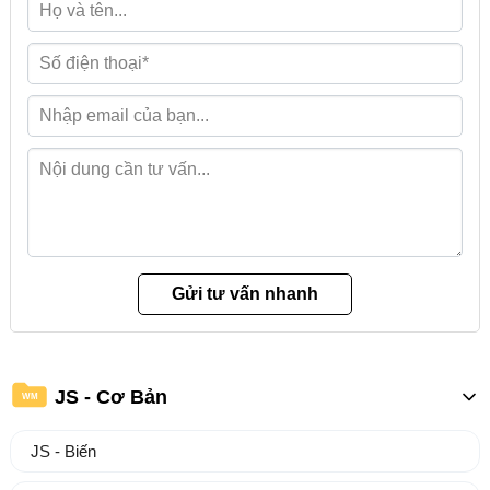
JS - Cơ Bản
WM
JS - Biến