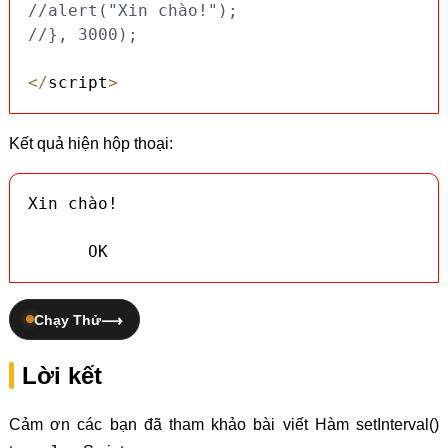
//alert("Xin chào!");
//}, 3000);
<
/
script
>
Kết quả hiện hộp thoại:
Xin chào!

      OK
Chạy Thử
Lời kết
Cảm ơn các bạn đã tham khảo bài viết Hàm setInterval()