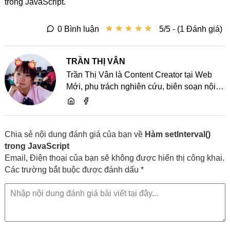
trong JavaScript.
★
★
★
★
★
★
★
★
★
★
0 Bình luận
5/5 - (1 Đánh giá)
TRẦN THỊ VÂN
Trần Thị Vân là Content Creator tại Web
Mới, phụ trách nghiên cứu, biên soạn nội
dung và chia sẻ kiến thức về website, SEO,
lập trình cùng các xu hướng công nghệ
Chia sẻ nội dung đánh giá của bạn về
Hàm setInterval()
trong JavaScript
Email, Điện thoại của bạn sẽ không được hiển thị công khai.
Các trường bắt buộc được đánh dấu *